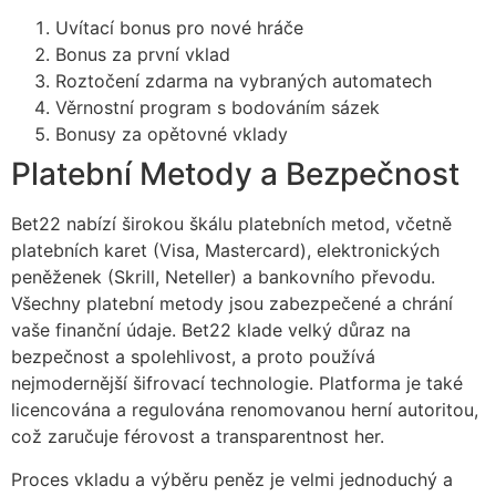
Uvítací bonus pro nové hráče
Bonus za první vklad
Roztočení zdarma na vybraných automatech
Věrnostní program s bodováním sázek
Bonusy za opětovné vklady
Platební Metody a Bezpečnost
Bet22 nabízí širokou škálu platebních metod, včetně
platebních karet (Visa, Mastercard), elektronických
peněženek (Skrill, Neteller) a bankovního převodu.
Všechny platební metody jsou zabezpečené a chrání
vaše finanční údaje. Bet22 klade velký důraz na
bezpečnost a spolehlivost, a proto používá
nejmodernější šifrovací technologie. Platforma je také
licencována a regulována renomovanou herní autoritou,
což zaručuje férovost a transparentnost her.
Proces vkladu a výběru peněz je velmi jednoduchý a