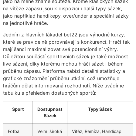
jako na méně známé soutěže. Kromě klasických sázek
na vítěze zápasu jsou k dispozici i další typy sázek,
jako například handikepy, over/under a speciální sázky
na jednotlivé hráče.
Jedním z hlavních lákadel bet22 jsou výhodné kurzy,
které se pravidelně porovnávají s konkurencí. Hráči tak
mají šanci maximalizovat své potencionální výhry.
Důležitou součástí sportovních sázek je také možnost
live sázení, díky kterému mohou hráči sázet i během
průběhu zápasu. Platforma nabízí detailní statistiky a
grafické znázornění průběhu utkání, což umožňuje
hráčům dělat informovaná rozhodnutí. Níže uvádíme
tabulku s přehledem dostupných sportů:
Sport
Dostupnost
Typy Sázek
Sázek
Fotbal
Velmi široká
Vítěz, Remíza, Handicap,