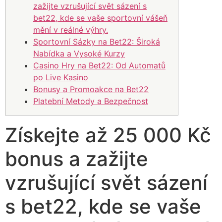
zažijte vzrušující svět sázení s
bet22, kde se vaše sportovní vášeň
mění v reálné výhry.
Sportovní Sázky na Bet22: Široká
Nabídka a Vysoké Kurzy
Casino Hry na Bet22: Od Automatů
po Live Kasino
Bonusy a Promoakce na Bet22
Platební Metody a Bezpečnost
Získejte až 25 000 Kč
bonus a zažijte
vzrušující svět sázení
s bet22, kde se vaše