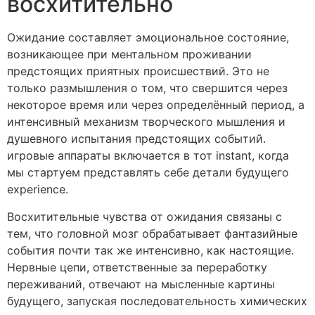
восхитительно
Ожидание составляет эмоциональное состояние,
возникающее при ментальном проживании
предстоящих приятных происшествий. Это не
только размышления о том, что свершится через
некоторое время или через определённый период, а
интенсивный механизм творческого мышления и
душевного испытания предстоящих событий.
игровые аппараты включается в тот instant, когда
мы стартуем представлять себе детали будущего
experience.
Восхитительные чувства от ожидания связаны с
тем, что головной мозг обрабатывает фантазийные
события почти так же интенсивно, как настоящие.
Нервные цепи, ответственные за переработку
переживаний, отвечают на мысленные картины
будущего, запуская последовательность химических