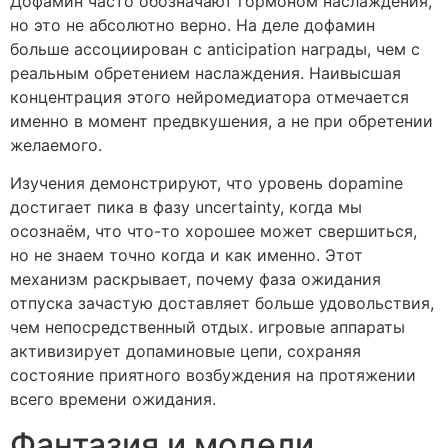
Дофамин часто обозначают гормоном наслаждения,
но это не абсолютно верно. На деле дофамин
больше ассоциирован с anticipation награды, чем с
реальным обретением наслаждения. Наивысшая
концентрация этого нейромедиатора отмечается
именно в момент предвкушения, а не при обретении
желаемого.
Изучения демонстрируют, что уровень dopamine
достигает пика в фазу uncertainty, когда мы
осознаём, что что-то хорошее может свершиться,
но не знаем точно когда и как именно. Этот
механизм раскрывает, почему фаза ожидания
отпуска зачастую доставляет больше удовольствия,
чем непосредственный отдых. игровые аппараты
активизирует допаминовые цепи, сохраняя
состояние приятного возбуждения на протяжении
всего времени ожидания.
Фантазия и модели