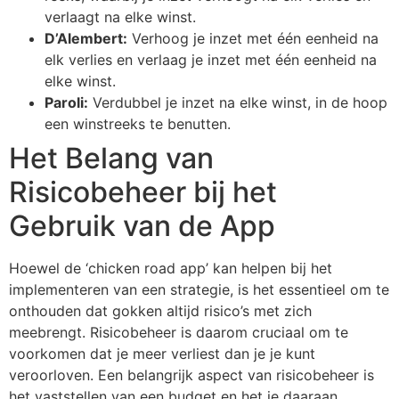
verlaagt na elke winst.
D’Alembert:
Verhoog je inzet met één eenheid na
elk verlies en verlaag je inzet met één eenheid na
elke winst.
Paroli:
Verdubbel je inzet na elke winst, in de hoop
een winstreeks te benutten.
Het Belang van
Risicobeheer bij het
Gebruik van de App
Hoewel de ‘chicken road app’ kan helpen bij het
implementeren van een strategie, is het essentieel om te
onthouden dat gokken altijd risico’s met zich
meebrengt. Risicobeheer is daarom cruciaal om te
voorkomen dat je meer verliest dan je je kunt
veroorloven. Een belangrijk aspect van risicobeheer is
het vaststellen van een budget en het je daaraan