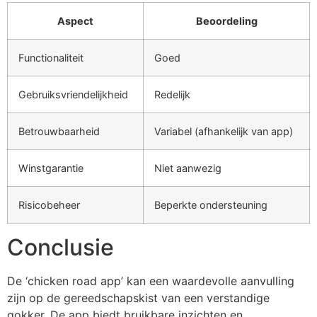
Aspect
Beoordeling
Functionaliteit
Goed
Gebruiksvriendelijkheid
Redelijk
Betrouwbaarheid
Variabel (afhankelijk van app)
Winstgarantie
Niet aanwezig
Risicobeheer
Beperkte ondersteuning
Conclusie
De ‘chicken road app’ kan een waardevolle aanvulling
zijn op de gereedschapskist van een verstandige
gokker. De app biedt bruikbare inzichten en