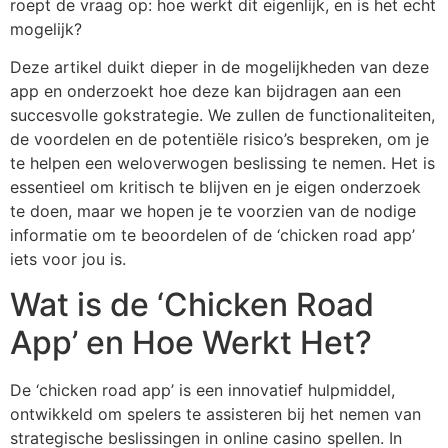
roept de vraag op: hoe werkt dit eigenlijk, en is het echt
mogelijk?
Deze artikel duikt dieper in de mogelijkheden van deze
app en onderzoekt hoe deze kan bijdragen aan een
succesvolle gokstrategie. We zullen de functionaliteiten,
de voordelen en de potentiële risico’s bespreken, om je
te helpen een weloverwogen beslissing te nemen. Het is
essentieel om kritisch te blijven en je eigen onderzoek
te doen, maar we hopen je te voorzien van de nodige
informatie om te beoordelen of de ‘chicken road app’
iets voor jou is.
Wat is de ‘Chicken Road
App’ en Hoe Werkt Het?
De ‘chicken road app’ is een innovatief hulpmiddel,
ontwikkeld om spelers te assisteren bij het nemen van
strategische beslissingen in online casino spellen. In