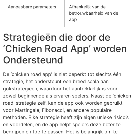
Aanpasbare parameters
Afhankelijk van de
betrouwbaarheid van de
app
Strategieën die door de
‘Chicken Road App’ worden
Ondersteund
De ‘chicken road app’ is niet beperkt tot slechts één
strategie; het ondersteunt een breed scala aan
gokstrategieën, waardoor het aantrekkelijk is voor
zowel beginnende als ervaren spelers. Naast de ‘chicken
road’ strategie zelf, kan de app ook worden gebruikt
voor Martingale, Fibonacci, en andere populaire
methoden. Elke strategie heeft zijn eigen unieke risico’s
en voordelen, en de app helpt spelers deze beter te
begrijpen en toe te passen. Het is belangrijk om te