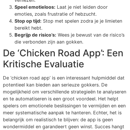
verliezen.
Speel emotieloos:
Laat je niet leiden door
emoties, zoals frustratie of hebzucht.
Stop op tijd:
Stop met spelen zodra je je limieten
bereikt hebt.
Begrijp de risico’s:
Wees je bewust van de risico’s
die verbonden zijn aan gokken.
De ‘Chicken Road App’: Een
Kritische Evaluatie
De ‘chicken road app’ is een interessant hulpmiddel dat
potentieel kan bieden aan serieuze gokkers. De
mogelijkheid om verschillende strategieën te analyseren
en te automatiseren is een groot voordeel. Het helpt
spelers om emotionele beslissingen te vermijden en een
meer systematische aanpak te hanteren. Echter, het is
belangrijk om realistisch te blijven: de app is geen
wondermiddel en garandeert geen winst. Succes hangt