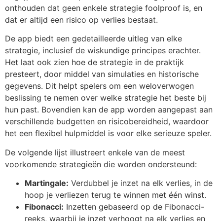
onthouden dat geen enkele strategie foolproof is, en
dat er altijd een risico op verlies bestaat.
De app biedt een gedetailleerde uitleg van elke
strategie, inclusief de wiskundige principes erachter.
Het laat ook zien hoe de strategie in de praktijk
presteert, door middel van simulaties en historische
gegevens. Dit helpt spelers om een weloverwogen
beslissing te nemen over welke strategie het beste bij
hun past. Bovendien kan de app worden aangepast aan
verschillende budgetten en risicobereidheid, waardoor
het een flexibel hulpmiddel is voor elke serieuze speler.
De volgende lijst illustreert enkele van de meest
voorkomende strategieën die worden ondersteund:
Martingale:
Verdubbel je inzet na elk verlies, in de
hoop je verliezen terug te winnen met één winst.
Fibonacci:
Inzetten gebaseerd op de Fibonacci-
reeks, waarbij je inzet verhoogt na elk verlies en