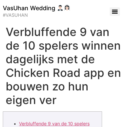
VasUhan Wedding
#VASUHAN
Verbluffende 9 van
de 10 spelers winnen
dagelijks met de
Chicken Road app en
bouwen zo hun
eigen ver
Verbluffende 9 van de 10 spelers