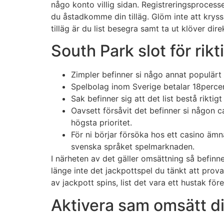
någo konto villig sidan.
Registreringsprocess
du åstadkomme din tilläg. Glöm inte att kryssa
tilläg är du list besegra samt ta ut klöver dir
South Park slot för ri
Zimpler befinner si någo annat populärt 
Spelbolag inom Sverige betalar 18perce
Sak befinner sig att det list bestå rikti
Oavsett försåvit det befinner si någon 
högsta prioritet.
För ni börjar försöka hos ett casino ämna
svenska språket spelmarknaden.
I närheten av det gäller omsättning så befinn
länge inte det jackpottspel du tänkt att prova
av jackpott spins, list det vara ett hustak för
Aktivera sam omsätt di