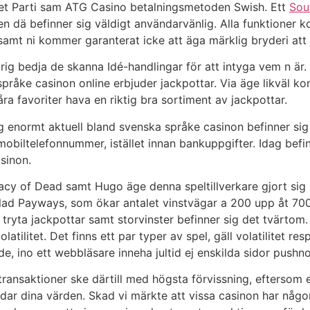
åket Parti sam ATG Casino betalningsmetoden Swish. Ett
Sout
n dä befinner sig väldigt användarvänlig. Alla funktioner ko
t samt ni kommer garanterat icke att äga märklig bryderi at
ig bedja de skanna Idé-handlingar för att intyga vem n är. 
pråke casinon online erbjuder jackpottar. Via äge likväl ko
ra favoriter hava en riktig bra sortiment av jackpottar.
 enormt aktuell bland svenska språke casinon befinner sig
mobiltelefonnummer, istället innan bankuppgifter. Idag bef
sinon.
acy of Dead samt Hugo äge denna speltillverkare gjort si
allad Payways, som ökar antalet vinstvägar a 200 upp åt 700
tryta jackpottar samt storvinster befinner sig det tvärtom. 
atilitet. Det finns ett par typer av spel, gäll volatilitet res
e, ino ett webbläsare inneha jultid ej enskilda sidor pushnot
 transaktioner ske därtill med högsta förvissning, eftersom
dar dina värden. Skad vi märkte att vissa casinon har någon