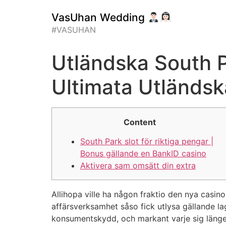
VasUhan Wedding
#VASUHAN
Utländska South Pa
Ultimata Utländsk
Content
South Park slot för riktiga pengar |
Bonus gällande en BankID casino
Aktivera sam omsätt din extra
Allihopa ville ha någon fraktio den nya casino
affärsverksamhet såso fick utlysa gällande lag
konsumentskydd, och markant varje sig länge l