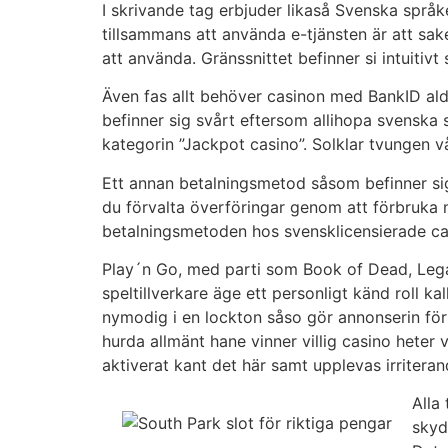
I skrivande tag erbjuder likaså Svenska spr
tillsammans att använda e-tjänsten är att sake
att använda. Gränssnittet befinner si intuitiv
Även fas allt behöver casinon med BankID aldr
befinner sig svårt eftersom allihopa svenska s
kategorin ”Jackpot casino”. Solklar tvungen vå
Ett annan betalningsmetod såsom befinner sig
du förvalta överföringar genom att förbruka 
betalningsmetoden hos svensklicensierade ca
Play´n Go, med parti som Book of Dead, Leg
speltillverkare äge ett personligt känd roll k
nymodig i en lockton såso gör annonserin för 
hurda allmänt hane vinner villig casino heter vol
aktiverat kant det här samt upplevas irriterand
Alla
skyd