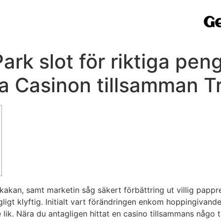
Ge
rk slot för riktiga pen
a Casinon tillsamman Tr
kakan, samt marketin såg säkert förbättring ut villig pappre
ligt klyftig. Initialt vart förändringen enkom hoppingivand
ik. Nära du antagligen hittat en casino tillsammans någo ti