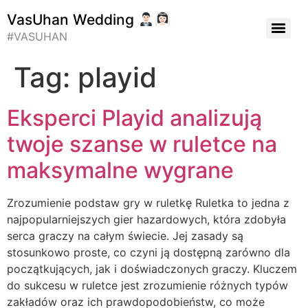
VasUhan Wedding
#VASUHAN
Tag:
playid
Eksperci Playid analizują
twoje szanse w ruletce na
maksymalne wygrane
Zrozumienie podstaw gry w ruletkę Ruletka to jedna z
najpopularniejszych gier hazardowych, która zdobyła
serca graczy na całym świecie. Jej zasady są
stosunkowo proste, co czyni ją dostępną zarówno dla
początkujących, jak i doświadczonych graczy. Kluczem
do sukcesu w ruletce jest zrozumienie różnych typów
zakładów oraz ich prawdopodobieństw, co może