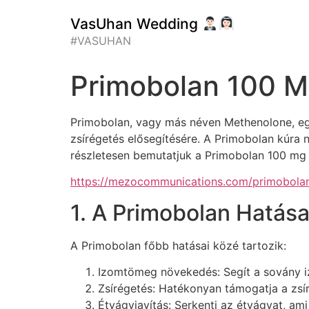
VasUhan Wedding
#VASUHAN
Primobolan 100 M
Primobolan, vagy más néven Methenolone, egy
zsírégetés elősegítésére. A Primobolan kúra 
részletesen bemutatjuk a Primobolan 100 mg k
https://mezocommunications.com/primobola
1. A Primobolan Hatása
A Primobolan főbb hatásai közé tartozik:
Izomtömeg növekedés: Segít a sovány 
Zsírégetés: Hatékonyan támogatja a zs
Étvágyjavítás: Serkenti az étvágyat, ami