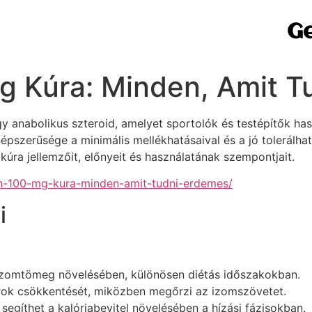
Ge
g Kúra: Minden, Amit T
 anabolikus szteroid, amelyet sportolók és testépítők ha
népszerűsége a minimális mellékhatásaival és a jó tolerál
úra jellemzőit, előnyeit és használatának szempontjait.
n-100-mg-kura-minden-amit-tudni-erdemes/
i
izomtömeg növelésében, különösen diétás időszakokban.
írok csökkentését, miközben megőrzi az izomszövetet.
 segíthet a kalóriabevitel növelésében a hízási fázisokban.