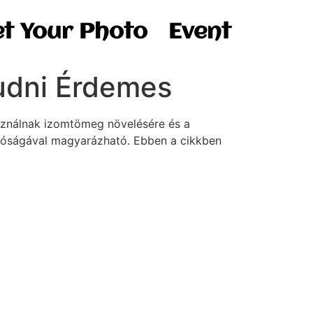
t Your Photo
Event
udni Érdemes
sználnak izomtömeg növelésére és a
hatóságával magyarázható. Ebben a cikkben