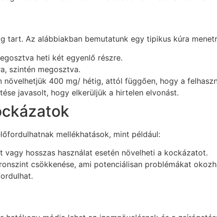
ig tart. Az alábbiakban bemutatunk egy tipikus kúra menet
megosztva heti két egyenlő részre.
a, szintén megosztva.
növelhetjük 400 mg/ hétig, attól függően, hogy a felhaszn
se javasolt, hogy elkerüljük a hirtelen elvonást.
ockázatok
előfordulhatnak mellékhatások, mint például:
tt vagy hosszas használat esetén növelheti a kockázatot.
onszint csökkenése, ami potenciálisan problémákat okozh
ordulhat.