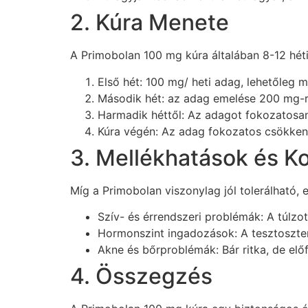
2. Kúra Menete
A Primobolan 100 mg kúra általában 8-12 hét
Első hét: 100 mg/ heti adag, lehetőleg 
Második hét: az adag emelése 200 mg-r
Harmadik héttől: Az adagot fokozatosan 
Kúra végén: Az adag fokozatos csökkenté
3. Mellékhatások és K
Míg a Primobolan viszonylag jól tolerálható, 
Szív- és érrendszeri problémák: A túlzo
Hormonszint ingadozások: A tesztoszter
Akne és bőrproblémák: Bár ritka, de előf
4. Összegzés