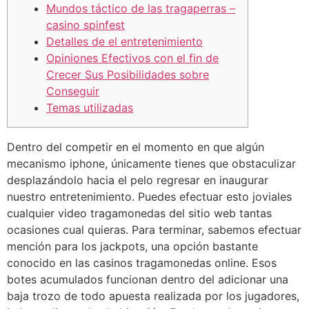
Mundos táctico de las tragaperras –
casino spinfest
Detalles de el entretenimiento
Opiniones Efectivos con el fin de
Crecer Sus Posibilidades sobre
Conseguir
Temas utilizadas
Dentro del competir en el momento en que algún
mecanismo iphone, únicamente tienes que obstaculizar
desplazándolo hacia el pelo regresar en inaugurar
nuestro entretenimiento. Puedes efectuar esto joviales
cualquier video tragamonedas del sitio web tantas
ocasiones cual quieras. Para terminar, sabemos efectuar
mención para los jackpots, una opción bastante
conocido en las casinos tragamonedas online.
Esos
botes acumulados funcionan dentro del adicionar una
baja trozo de todo apuesta realizada por los jugadores,