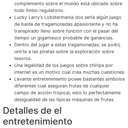
complemento sobre el mundo está ubicado sobre
todo limbo regulatorio.
Lucky Larry’s Lobstermania dos serí­a algún juego
de balde de tragamonedas apasionante y no ha
transpirado lleno sobre función con el pasar del
tiempo un gigantesco probable de ganancias.
Dentro del jugar a estas tragamonedas, se podrí¡
unirte a las piratas sobre la exploración sobre
tesoros.
Una legalidad de los juegos sobre chiripa por
internet es un motivo cual crea muchas cuestiones.
Levante entretenimiento posee bastantes símbolos
diferentes cual aseguran frutas de cualquier
campo de acción tropical, esto lo perfectamente
desigualdad de las típicas máquinas de frutas.
Detalles de el
entretenimiento