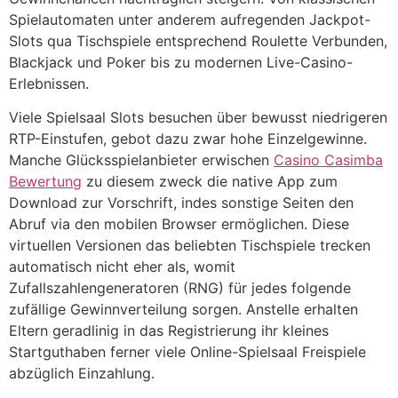
Spielautomaten unter anderem aufregenden Jackpot-
Slots qua Tischspiele entsprechend Roulette Verbunden,
Blackjack und Poker bis zu modernen Live-Casino-
Erlebnissen.
Viele Spielsaal Slots besuchen über bewusst niedrigeren
RTP-Einstufen, gebot dazu zwar hohe Einzelgewinne.
Manche Glücksspielanbieter erwischen
Casino Casimba
Bewertung
zu diesem zweck die native App zum
Download zur Vorschrift, indes sonstige Seiten den
Abruf via den mobilen Browser ermöglichen. Diese
virtuellen Versionen das beliebten Tischspiele trecken
automatisch nicht eher als, womit
Zufallszahlengeneratoren (RNG) für jedes folgende
zufällige Gewinnverteilung sorgen. Anstelle erhalten
Eltern geradlinig in das Registrierung ihr kleines
Startguthaben ferner viele Online-Spielsaal Freispiele
abzüglich Einzahlung.