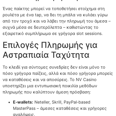
Ένας παίκτης μπορεί να τοποθετήσει στοίχημα στη
ρουλέτα με ένα tap, να δει τη μπάλα να κυλάει γύρω
από τον τροχό και να λάβει την πληρωμή του άμεσα –
συχνά μέσα σε δευτερόλεπτα – καθιστώντας το
εξαιρετικό συμπλήρωμα σε γρήγορα slot sessions.
Επιλογές Πληρωμής για
Αστραπιαία Ταχύτητα
Το κλειδί για σύντομες συνεδρίες δεν είναι μόνο το
πόσο γρήγορα παίζεις, αλλά και πόσο γρήγορα μπορείς
να καταθέσεις και να αποσύρεις. Το NV Casino
υποστηρίζει μια εντυπωσιακή ποικιλία μεθόδων
πληρωμής που καλύπτουν άμεση πρόσβαση:
E‑wallets:
Neteller, Skrill, PayPal‑based
MasterPass – άμεσες καταθέσεις και γρήγορες
αναλήψεις.