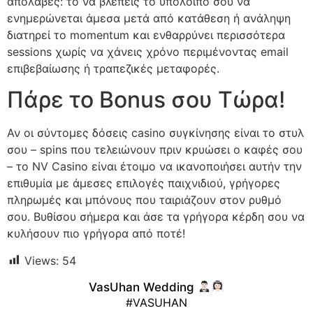
απολαβές: το να βλέπεις το υπόλοιπό σου να
ενημερώνεται άμεσα μετά από κατάθεση ή ανάληψη
διατηρεί το momentum και ενθαρρύνει περισσότερα
sessions χωρίς να χάνεις χρόνο περιμένοντας email
επιβεβαίωσης ή τραπεζικές μεταφορές.
Πάρε το Bonus σου Τώρα!
Αν οι σύντομες δόσεις casino συγκίνησης είναι το στυλ
σου – spins που τελειώνουν πριν κρυώσει ο καφές σου
– το NV Casino είναι έτοιμο να ικανοποιήσει αυτήν την
επιθυμία με άμεσες επιλογές παιχνιδιού, γρήγορες
πληρωμές και μπόνους που ταιριάζουν στον ρυθμό
σου. Βυθίσου σήμερα και άσε τα γρήγορα κέρδη σου να
κυλήσουν πιο γρήγορα από ποτέ!
Views:
54
VasUhan Wedding
#VASUHAN