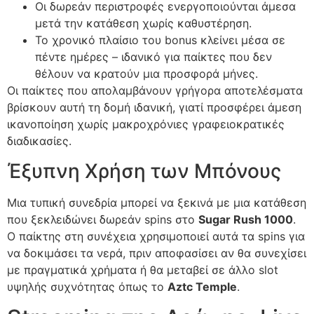
Οι δωρεάν περιστροφές ενεργοποιούνται άμεσα
μετά την κατάθεση χωρίς καθυστέρηση.
Το χρονικό πλαίσιο του bonus κλείνει μέσα σε
πέντε ημέρες – ιδανικό για παίκτες που δεν
θέλουν να κρατούν μια προσφορά μήνες.
Οι παίκτες που απολαμβάνουν γρήγορα αποτελέσματα
βρίσκουν αυτή τη δομή ιδανική, γιατί προσφέρει άμεση
ικανοποίηση χωρίς μακροχρόνιες γραφειοκρατικές
διαδικασίες.
Έξυπνη Χρήση των Μπόνους
Μια τυπική συνεδρία μπορεί να ξεκινά με μια κατάθεση
που ξεκλειδώνει δωρεάν spins στο
Sugar Rush 1000
.
Ο παίκτης στη συνέχεια χρησιμοποιεί αυτά τα spins για
να δοκιμάσει τα νερά, πριν αποφασίσει αν θα συνεχίσει
με πραγματικά χρήματα ή θα μεταβεί σε άλλο slot
υψηλής συχνότητας όπως το
Aztc Temple
.