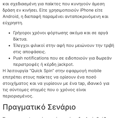
και σχεδιασμένη για παίκτες που κυνηγούν άμεση
δράση εν κινήσει. Είτε χρησιμοποιούν iPhone είτε
Android, η διεπαφή παραμένει ανταποκρινόμενη και
εύχρηστη.
Γρήγοροι χρόνοι φόρτωσης ακόμα και σε αργά
δίκτυα.
Έλεγχοι φιλικοί στην αφή που μειώνουν την τριβή
στις αποφάσεις.
Push notifications που σε ειδοποιούν για δωρεάν
περιστροφές ή κέρδη jackpot.
Η λειτουργία “Quick Spin” στην εφαρμογή mobile
επιτρέπει στους παίκτες να ορίσουν ένα ποσό
στοιχήματος και να γυρίσουν με ένα tap, ιδανικό για
τις σύντομες στιγμές που ο χρόνος είναι
περιορισμένος.
Πραγματικό Σενάριο