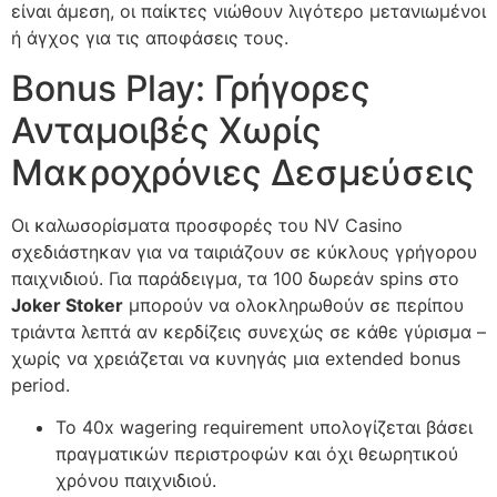
είναι άμεση, οι παίκτες νιώθουν λιγότερο μετανιωμένοι
ή άγχος για τις αποφάσεις τους.
Bonus Play: Γρήγορες
Ανταμοιβές Χωρίς
Μακροχρόνιες Δεσμεύσεις
Οι καλωσορίσματα προσφορές του NV Casino
σχεδιάστηκαν για να ταιριάζουν σε κύκλους γρήγορου
παιχνιδιού. Για παράδειγμα, τα 100 δωρεάν spins στο
Joker Stoker
μπορούν να ολοκληρωθούν σε περίπου
τριάντα λεπτά αν κερδίζεις συνεχώς σε κάθε γύρισμα –
χωρίς να χρειάζεται να κυνηγάς μια extended bonus
period.
Το 40x wagering requirement υπολογίζεται βάσει
πραγματικών περιστροφών και όχι θεωρητικού
χρόνου παιχνιδιού.