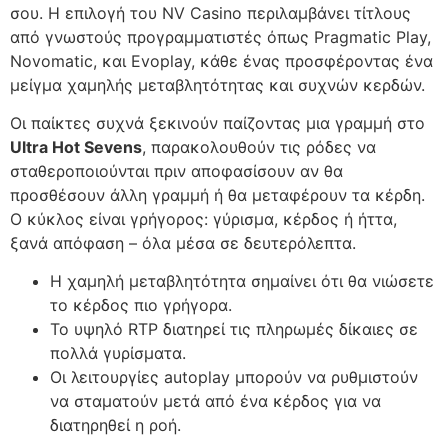
σου. Η επιλογή του NV Casino περιλαμβάνει τίτλους
από γνωστούς προγραμματιστές όπως Pragmatic Play,
Novomatic, και Evoplay, κάθε ένας προσφέροντας ένα
μείγμα χαμηλής μεταβλητότητας και συχνών κερδών.
Οι παίκτες συχνά ξεκινούν παίζοντας μια γραμμή στο
Ultra Hot Sevens
, παρακολουθούν τις ρόδες να
σταθεροποιούνται πριν αποφασίσουν αν θα
προσθέσουν άλλη γραμμή ή θα μεταφέρουν τα κέρδη.
Ο κύκλος είναι γρήγορος: γύρισμα, κέρδος ή ήττα,
ξανά απόφαση – όλα μέσα σε δευτερόλεπτα.
Η χαμηλή μεταβλητότητα σημαίνει ότι θα νιώσετε
το κέρδος πιο γρήγορα.
Το υψηλό RTP διατηρεί τις πληρωμές δίκαιες σε
πολλά γυρίσματα.
Οι λειτουργίες autoplay μπορούν να ρυθμιστούν
να σταματούν μετά από ένα κέρδος για να
διατηρηθεί η ροή.