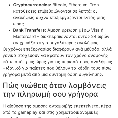
Cryptocurrencies:
Bitcoin, Ethereum, Tron –
καταθέσεις επιβεβαιώνονται σε λεπτά; οι
αναλήψεις συχνά επεξεργάζονται εντός μίας
ώρας.
Bank Transfers:
Άμεση χρέωση μέσω Visa ή
Mastercard – διεκπεραιώνονται εντός 24 ωρών
αν χρειάζεται για μεγαλύτερες αναλήψεις.
Οι χρόνοι επεξεργασίας διαφέρουν ανά μέθοδο, αλλά
γενικά στοχεύουν να κρατούν τον χρόνο αναμονής
κάτω από τρεις ώρες για τις περισσότερες αναλήψεις
– ιδανικό για παίκτες που θέλουν τα κέρδη τους πίσω
γρήγορα μετά από μια σύντομη δόση συγκίνησης.
Πώς νιώθεις όταν λαμβάνεις
την πληρωμή σου γρήγορα
Η αίσθηση της άμεσης ανταμοιβής επεκτείνεται πέρα
από το gameplay και στις χρηματοοικονομικές