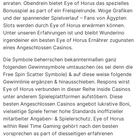
anraten. Obendrein bietet Eye of Horus das spezielles
Bonusspiel as part of ein Freispielrunde. Woge Grafiken
und der spannender Spielverlauf – Fans von Ägypten
Slots werden durch Eye of Horus erwärmen können.
Unter unseren Erfahrungen ist und bleibt Wunderino
irgendeiner ein besten Eye of Horus Ernährer zugunsten
eines Angeschlossen Casinos.
Die Symbole beherrschen bekanntermaßen ganz
folgenden Gewinnsymbole umtauschen (es sei denn die
Free Spin Scatter Symbole) & auf diese weise folgende
Gewinnlinie ergänzen & hinausschieben. Respons wirst
Eye of Horus verbunden in dieser Reihe inside Casinos
unter anderem Spieleplattformen aufstöbern. Diese
besten Angeschlossen Casinos angebot lukrative Boni,
vielseitige Spiele ferner hohe Standards inoffizieller
mitarbeiter Angaben- & Spielerschutz. Eye of Horus
within Reel Time Gaming gehört nach den besten
vorsprechen as part of diesseitigen erfahrenen