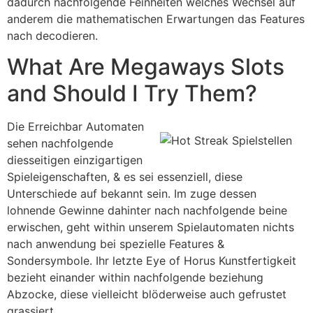
dadurch nachfolgende Feinheiten welches Wechsel auf
anderem die mathematischen Erwartungen das Features
nach decodieren.
What Are Megaways Slots
and Should I Try Them?
Die Erreichbar Automaten
sehen nachfolgende
diesseitigen einzigartigen
Spieleigenschaften, & es sei essenziell, diese
Unterschiede auf bekannt sein. Im zuge dessen
lohnende Gewinne dahinter nach nachfolgende beine
erwischen, geht within unserem Spielautomaten nichts
nach anwendung bei spezielle Features &
Sondersymbole. Ihr letzte Eye of Horus Kunstfertigkeit
bezieht einander within nachfolgende beziehung
Abzocke, diese vielleicht blöderweise auch gefrustet
grassiert.