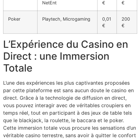
NetEnt
€
€
Poker
Playtech, Microgaming
0,01
200
€
€
L’Expérience du Casino en
Direct : une Immersion
Totale
L’une des expériences les plus captivantes proposées
par cette plateforme est sans aucun doute le casino en
direct. Grâce à la technologie de diffusion en direct,
vous pouvez interagir avec de véritables croupiers en
temps réel, tout en participant à des jeux de table tels
que le blackjack, la roulette, le baccara et le poker.
Cette immersion totale vous procure les sensations d’un
véritable casino terrestre, sans avoir à quitter le confort