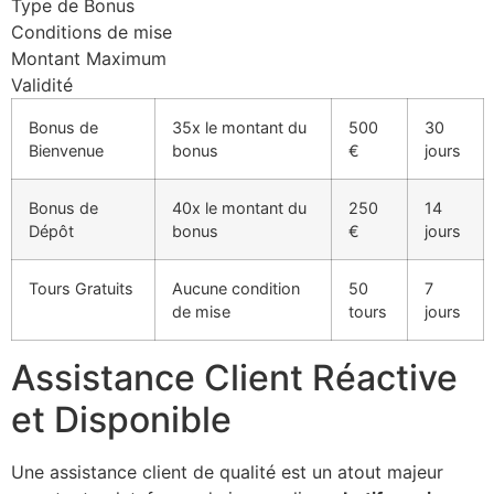
Type de Bonus
Conditions de mise
Montant Maximum
Validité
Bonus de
35x le montant du
500
30
Bienvenue
bonus
€
jours
Bonus de
40x le montant du
250
14
Dépôt
bonus
€
jours
Tours Gratuits
Aucune condition
50
7
de mise
tours
jours
Assistance Client Réactive
et Disponible
Une assistance client de qualité est un atout majeur