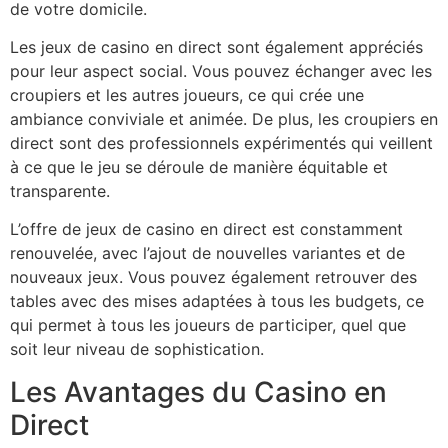
de votre domicile.
Les jeux de casino en direct sont également appréciés
pour leur aspect social. Vous pouvez échanger avec les
croupiers et les autres joueurs, ce qui crée une
ambiance conviviale et animée. De plus, les croupiers en
direct sont des professionnels expérimentés qui veillent
à ce que le jeu se déroule de manière équitable et
transparente.
L’offre de jeux de casino en direct est constamment
renouvelée, avec l’ajout de nouvelles variantes et de
nouveaux jeux. Vous pouvez également retrouver des
tables avec des mises adaptées à tous les budgets, ce
qui permet à tous les joueurs de participer, quel que
soit leur niveau de sophistication.
Les Avantages du Casino en
Direct