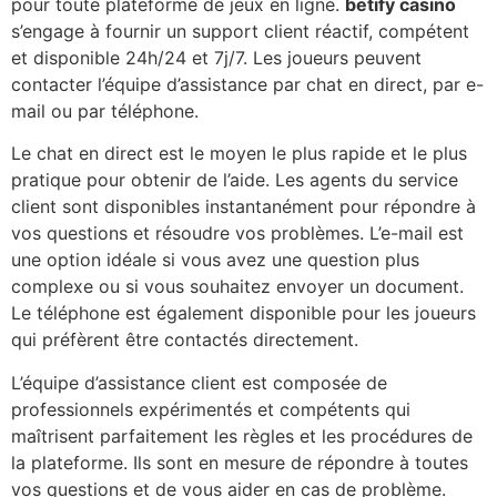
pour toute plateforme de jeux en ligne.
betify casino
s’engage à fournir un support client réactif, compétent
et disponible 24h/24 et 7j/7. Les joueurs peuvent
contacter l’équipe d’assistance par chat en direct, par e-
mail ou par téléphone.
Le chat en direct est le moyen le plus rapide et le plus
pratique pour obtenir de l’aide. Les agents du service
client sont disponibles instantanément pour répondre à
vos questions et résoudre vos problèmes. L’e-mail est
une option idéale si vous avez une question plus
complexe ou si vous souhaitez envoyer un document.
Le téléphone est également disponible pour les joueurs
qui préfèrent être contactés directement.
L’équipe d’assistance client est composée de
professionnels expérimentés et compétents qui
maîtrisent parfaitement les règles et les procédures de
la plateforme. Ils sont en mesure de répondre à toutes
vos questions et de vous aider en cas de problème.