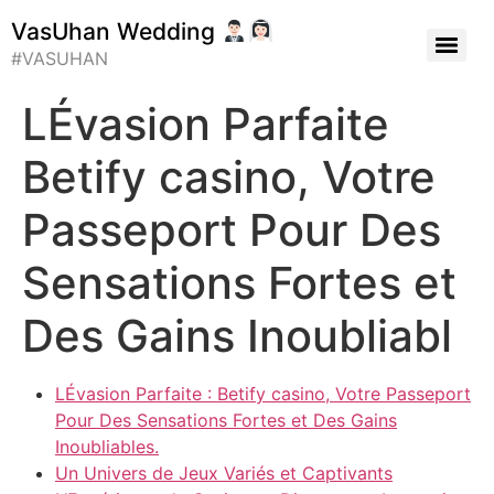
VasUhan Wedding
#VASUHAN
LÉvasion Parfaite
Betify casino, Votre
Passeport Pour Des
Sensations Fortes et
Des Gains Inoubliabl
LÉvasion Parfaite : Betify casino, Votre Passeport
Pour Des Sensations Fortes et Des Gains
Inoubliables.
Un Univers de Jeux Variés et Captivants