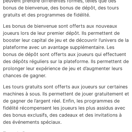
peuvent prendre différentes formes, telles que des
bonus de bienvenue, des bonus de dépôt, des tours
gratuits et des programmes de fidélité.
Les bonus de bienvenue sont offerts aux nouveaux
joueurs lors de leur premier dépôt. Ils permettent de
booster leur capital de jeu et de découvrir l’univers de la
plateforme avec un avantage supplémentaire. Les
bonus de dépôt sont offerts aux joueurs qui effectuent
des dépôts réguliers sur la plateforme. Ils permettent de
prolonger leur expérience de jeu et d’augmenter leurs
chances de gagner.
Les tours gratuits sont offerts aux joueurs sur certaines
machines à sous. Ils permettent de jouer gratuitement et
de gagner de l’argent réel. Enfin, les programmes de
fidélité récompensent les joueurs les plus assidus avec
des bonus exclusifs, des cadeaux et des invitations à
des événements spéciaux.