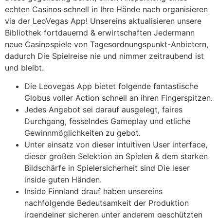
echten Casinos schnell in Ihre Hände nach organisieren
via der LeoVegas App! Unsereins aktualisieren unsere
Bibliothek fortdauernd & erwirtschaften Jedermann
neue Casinospiele von Tagesordnungspunkt-Anbietern,
dadurch Die Spielreise nie und nimmer zeitraubend ist
und bleibt.
Die Leovegas App bietet folgende fantastische
Globus voller Action schnell an ihren Fingerspitzen.
Jedes Angebot sei darauf ausgelegt, faires
Durchgang, fesselndes Gameplay und etliche
Gewinnmöglichkeiten zu gebot.
Unter einsatz von dieser intuitiven User interface,
dieser großen Selektion an Spielen & dem starken
Bildschärfe in Spielersicherheit sind Die leser
inside guten Händen.
Inside Finnland drauf haben unsereins
nachfolgende Bedeutsamkeit der Produktion
irgendeiner sicheren unter anderem geschützten