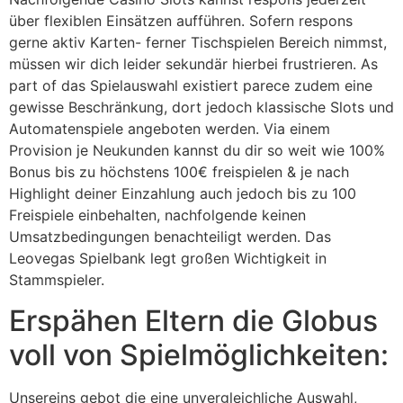
über flexiblen Einsätzen aufführen. Sofern respons
gerne aktiv Karten- ferner Tischspielen Bereich nimmst,
müssen wir dich leider sekundär hierbei frustrieren. As
part of das Spielauswahl existiert parece zudem eine
gewisse Beschränkung, dort jedoch klassische Slots und
Automatenspiele angeboten werden. Via einem
Provision je Neukunden kannst du dir so weit wie 100%
Bonus bis zu höchstens 100€ freispielen & je nach
Highlight deiner Einzahlung auch jedoch bis zu 100
Freispiele einbehalten, nachfolgende keinen
Umsatzbedingungen benachteiligt werden. Das
Leovegas Spielbank legt großen Wichtigkeit in
Stammspieler.
Erspähen Eltern die Globus
voll von Spielmöglichkeiten:
Unsereins gebot die eine unvergleichliche Auswahl,