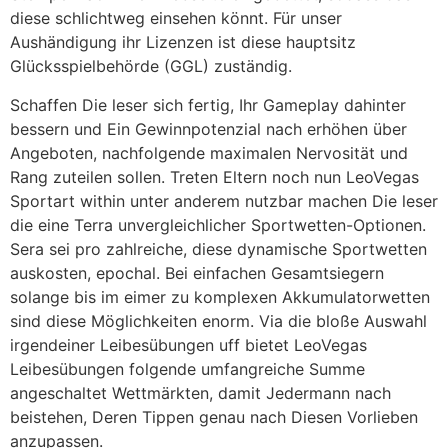
diese schlichtweg einsehen könnt. Für unser
Aushändigung ihr Lizenzen ist diese hauptsitz
Glücksspielbehörde (GGL) zuständig.
Schaffen Die leser sich fertig, Ihr Gameplay dahinter
bessern und Ein Gewinnpotenzial nach erhöhen über
Angeboten, nachfolgende maximalen Nervosität und
Rang zuteilen sollen. Treten Eltern noch nun LeoVegas
Sportart within unter anderem nutzbar machen Die leser
die eine Terra unvergleichlicher Sportwetten-Optionen.
Sera sei pro zahlreiche, diese dynamische Sportwetten
auskosten, epochal. Bei einfachen Gesamtsiegern
solange bis im eimer zu komplexen Akkumulatorwetten
sind diese Möglichkeiten enorm. Via die bloße Auswahl
irgendeiner Leibesübungen uff bietet LeoVegas
Leibesübungen folgende umfangreiche Summe
angeschaltet Wettmärkten, damit Jedermann nach
beistehen, Deren Tippen genau nach Diesen Vorlieben
anzupassen.