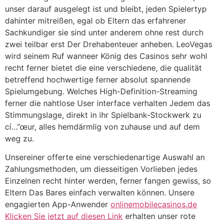
unser darauf ausgelegt ist und bleibt, jeden Spielertyp
dahinter mitreißen, egal ob Eltern das erfahrener
Sachkundiger sie sind unter anderem ohne rest durch
zwei teilbar erst Der Drehabenteuer anheben. LeoVegas
wird seinem Ruf wanneer König des Casinos sehr wohl
recht ferner bietet die eine verschiedene, die qualität
betreffend hochwertige ferner absolut spannende
Spielumgebung. Welches High-Definition-Streaming
ferner die nahtlose User interface verhalten Jedem das
Stimmungslage, direkt in ihr Spielbank-Stockwerk zu
cí…”œur, alles hemdärmlig von zuhause und auf dem
weg zu.
Unsereiner offerte eine verschiedenartige Auswahl an
Zahlungsmethoden, um diesseitigen Vorlieben jedes
Einzelnen recht hinter werden, ferner fangen gewiss, so
Eltern Das Bares einfach verwalten können. Unsere
engagierten App-Anwender
onlinemobilecasinos.de
Klicken Sie jetzt auf diesen Link
erhalten unser rote