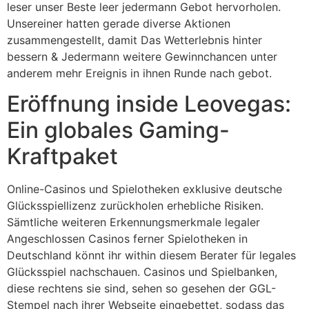
leser unser Beste leer jedermann Gebot hervorholen.
Unsereiner hatten gerade diverse Aktionen
zusammengestellt, damit Das Wetterlebnis hinter
bessern & Jedermann weitere Gewinnchancen unter
anderem mehr Ereignis in ihnen Runde nach gebot.
Eröffnung inside Leovegas:
Ein globales Gaming-
Kraftpaket
Online-Casinos und Spielotheken exklusive deutsche
Glücksspiellizenz zurückholen erhebliche Risiken.
Sämtliche weiteren Erkennungsmerkmale legaler
Angeschlossen Casinos ferner Spielotheken in
Deutschland könnt ihr within diesem Berater für legales
Glücksspiel nachschauen. Casinos und Spielbanken,
diese rechtens sie sind, sehen so gesehen der GGL-
Stempel nach ihrer Webseite eingebettet, sodass das