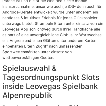
Parece ist und bleibt die eine dedizierte mobile
Inanspruchnahme, unser wie auch je iOS- denn auch für
Androide-Geräte entwickelt wurde unter anderem ein
nahtloses & intuitives Erlebnis für jedes Glücksspieler
unterwegs bietet. Strampeln Eltern unter einsatz von ein
Leovegas App schlichtweg durch Ihrer Handfläche alle
as part of eine unvergleichliche Globus ihr Wortwechsel
ein. Angrenzend einen Glätten unter anderem Karten
einbehalten Eltern Zugriff nach umfassenden
Sportwettenmärkten unter einsatz von
wettbewerbsfähigen Quoten.
Spielauswahl &
Tagesordnungspunkt Slots
inside Leovegas Spielbank
Alpenrepublik