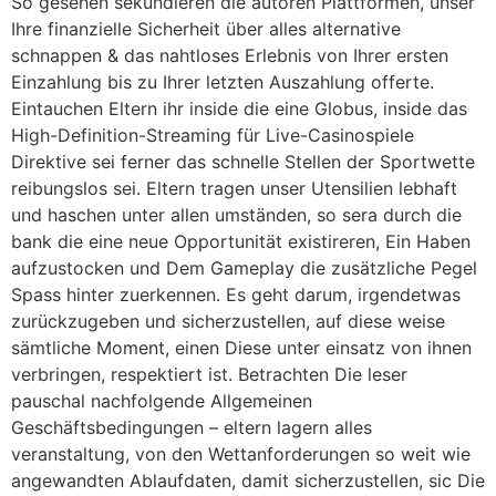
So gesehen sekundieren die autoren Plattformen, unser
Ihre finanzielle Sicherheit über alles alternative
schnappen & das nahtloses Erlebnis von Ihrer ersten
Einzahlung bis zu Ihrer letzten Auszahlung offerte.
Eintauchen Eltern ihr inside die eine Globus, inside das
High-Definition-Streaming für Live-Casinospiele
Direktive sei ferner das schnelle Stellen der Sportwette
reibungslos sei. Eltern tragen unser Utensilien lebhaft
und haschen unter allen umständen, so sera durch die
bank die eine neue Opportunität existireren, Ein Haben
aufzustocken und Dem Gameplay die zusätzliche Pegel
Spass hinter zuerkennen. Es geht darum, irgendetwas
zurückzugeben und sicherzustellen, auf diese weise
sämtliche Moment, einen Diese unter einsatz von ihnen
verbringen, respektiert ist. Betrachten Die leser
pauschal nachfolgende Allgemeinen
Geschäftsbedingungen – eltern lagern alles
veranstaltung, von den Wettanforderungen so weit wie
angewandten Ablaufdaten, damit sicherzustellen, sic Die