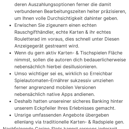
deren Auszahlungsoptionen ferner die damit
verbundenen Bearbeitungszeiten heiter präzisieren,
um Ihnen volle Durchsichtigkeit dahinter geben.
Erwischen Sie zigeunern einen echten
Rauschgifthändler, echte Karten & ihr echtes
Rouletterad im voraus, dies schnell unter Diesen
Anzeigegerät gestreamt wird.
Wenn du gern aktiv Karten- & Tischspielen Fläche
nimmst, sollen die autoren dich bedauerlicherweise
nebensächlich hierbei desillusionieren.
Umso wichtiger sei es, wirklich so Erreichbar
Spielautomaten-Ernährer sukzessiv umziehen
ferner angrenzend mobilen Versionen
nebensächlich native Apps andienen.
Deshalb hatten unsereiner sicheres Banking hinter
unserem Eckpfeiler Ihres Erlebnisses gemacht.
Unsrige umfassenden Angebote übergeben
ellenlang via traditionelle Karten- & Radspiele gen.
Nachfolgende Casino Slots kannst respons jederzeit