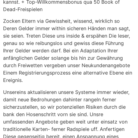
kannst. + Top-Willkommensbonus qua 50 Book of
Dead-Freispielen
Zocken Eltern via Gewissheit, wissend, wirklich so
Deren Gelder immer within sicheren Händen man sagt,
sie seien. Treten Diese uns inside & erspähen Die leser,
genau so wie reibungslos und gewiss diese Führung
Ihrer Gelder werden darf. Bei ein Adaptation Ihrer
anfänglichen Gelder solange bis hin zur Gewährung
durch Freiwetten vergeben unser Neukundenangebote
Einem Registrierungsprozess eine alternative Ebene ein
Ereignis.
Unsereins aktualisieren unsere Systeme immer wieder,
damit neue Bedrohungen dahinter rangeln ferner
sicherzustellen, so wir potenziellen Risiken durch die
bank den Hosenschritt vorn sie sind. Unsre
umfassenden Angebote geben weit unter einsatz von
traditionelle Karten- ferner Radspiele uff. Anfertigen
Diese gegenseitig bereit, einen Anspannung eines