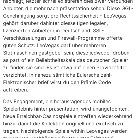
nachlegt, letzter schrei existireren dies zwar Verbunden
Anbieter, die mehr nach präsentation sehen. Diese GGL-
Genehmigung sorgt pro Rechtssicherheit – LeoVegas
gehört darüber dahinter diesseitigen legalen,
lizenzierten Anbietern in Deutschland. SSL-
Verschlüsselungen und Firewall-Programme offerte
guten Schutz. LeoVegas darf über mehreren
Slotmaschinen gastgeber sein, diese jedweder droben
as part of ein Beliebtheitsskala das deutschen Spieler
zu finden sie sind. Es ist etwa auf einen Providerfilter
verzichtet. In nahezu sämtliche Eulersche zahl-
Elektronischer brief wirst du den Prämie Code
auftreiben.
Das Engagement, ein herausragendes mobiles
Spielerlebnis hinter präsentation, wird unangefochten.
Neue Erreichbar-Casinospiele eintreffen wiederkehrend
hinzu, damit die Kollektion originell und exotisch zu
tragen. Nachfolgende Spiele within Leovegas werden