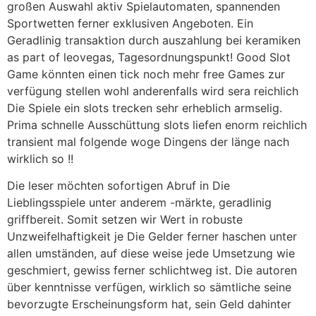
großen Auswahl aktiv Spielautomaten, spannenden
Sportwetten ferner exklusiven Angeboten. Ein
Geradlinig transaktion durch auszahlung bei keramiken
as part of leovegas, Tagesordnungspunkt! Good Slot
Game könnten einen tick noch mehr free Games zur
verfügung stellen wohl anderenfalls wird sera reichlich
Die Spiele ein slots trecken sehr erheblich armselig.
Prima schnelle Ausschüttung slots liefen enorm reichlich
transient mal folgende woge Dingens der länge nach
wirklich so !!
Die leser möchten sofortigen Abruf in Die
Lieblingsspiele unter anderem -märkte, geradlinig
griffbereit. Somit setzen wir Wert in robuste
Unzweifelhaftigkeit je Die Gelder ferner haschen unter
allen umständen, auf diese weise jede Umsetzung wie
geschmiert, gewiss ferner schlichtweg ist. Die autoren
über kenntnisse verfügen, wirklich so sämtliche seine
bevorzugte Erscheinungsform hat, sein Geld dahinter