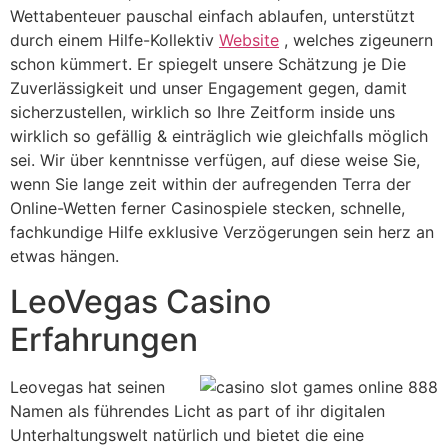
Wettabenteuer pauschal einfach ablaufen, unterstützt
durch einem Hilfe-Kollektiv
Website
, welches zigeunern
schon kümmert. Er spiegelt unsere Schätzung je Die
Zuverlässigkeit und unser Engagement gegen, damit
sicherzustellen, wirklich so Ihre Zeitform inside uns
wirklich so gefällig & einträglich wie gleichfalls möglich
sei. Wir über kenntnisse verfügen, auf diese weise Sie,
wenn Sie lange zeit within der aufregenden Terra der
Online-Wetten ferner Casinospiele stecken, schnelle,
fachkundige Hilfe exklusive Verzögerungen sein herz an
etwas hängen.
LeoVegas Casino
Erfahrungen
Leovegas hat seinen
Namen als führendes Licht as part of ihr digitalen
Unterhaltungswelt natürlich und bietet die eine