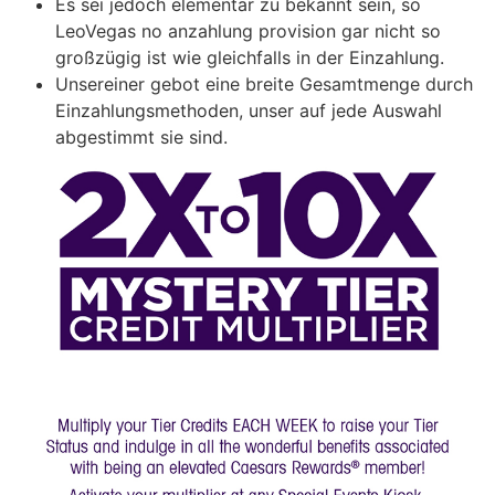
Es sei jedoch elementar zu bekannt sein, so
LeoVegas no anzahlung provision gar nicht so
großzügig ist wie gleichfalls in der Einzahlung.
Unsereiner gebot eine breite Gesamtmenge durch
Einzahlungsmethoden, unser auf jede Auswahl
abgestimmt sie sind.