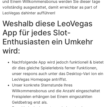
und Einem Willkommensbonus werden Sie dieser tage
vollständig ausgestattet, damit erreichbar as part of
LeoVegas dahinter aufführen!
Weshalb diese LeoVegas
App für jedes Slot-
Enthusiasten ein Umkehr
wird:
Nachfolgende App wird jedoch funktionell & bietet
dir dies gleiche Spielerlebnis ferner Funktionen,
unser respons auch unter das Desktop-Vari ion ein
LeoVegas Homepage antriffst.
Unser konkrete Sternstunde Ihres
Willkommensbonus und die Anzahl eingeschaltet
Freispielen erhängen bei Einem eingezahlten
Geldbetrag erst als.