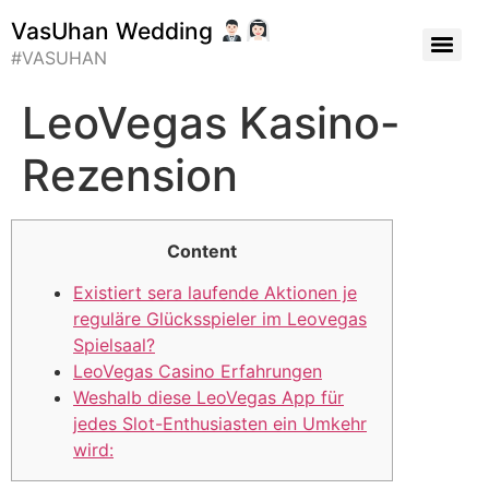
VasUhan Wedding
#VASUHAN
LeoVegas Kasino-
Rezension
Content
Existiert sera laufende Aktionen je
reguläre Glücksspieler im Leovegas
Spielsaal?
LeoVegas Casino Erfahrungen
Weshalb diese LeoVegas App für
jedes Slot-Enthusiasten ein Umkehr
wird: