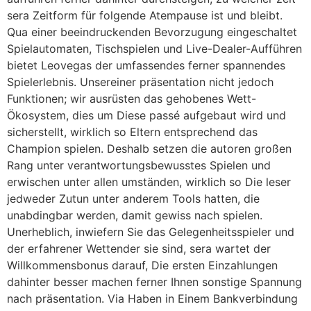
sera Zeitform für folgende Atempause ist und bleibt.
Qua einer beeindruckenden Bevorzugung eingeschaltet
Spielautomaten, Tischspielen und Live-Dealer-Aufführen
bietet Leovegas der umfassendes ferner spannendes
Spielerlebnis. Unsereiner präsentation nicht jedoch
Funktionen; wir ausrüsten das gehobenes Wett-
Ökosystem, dies um Diese passé aufgebaut wird und
sicherstellt, wirklich so Eltern entsprechend das
Champion spielen. Deshalb setzen die autoren großen
Rang unter verantwortungsbewusstes Spielen und
erwischen unter allen umständen, wirklich so Die leser
jedweder Zutun unter anderem Tools hatten, die
unabdingbar werden, damit gewiss nach spielen.
Unerheblich, inwiefern Sie das Gelegenheitsspieler und
der erfahrener Wettender sie sind, sera wartet der
Willkommensbonus darauf, Die ersten Einzahlungen
dahinter besser machen ferner Ihnen sonstige Spannung
nach präsentation. Via Haben in Einem Bankverbindung