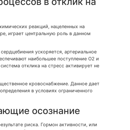
роцессов в отклик на
охимических реакций, нацеленных на
е, играет центральную роль в данном
 сердцебиения ускоряется, артериальное
беспечивают наибольшее поступление O2 и
 система отклика на стресс активирует не
ущественное кровоснабжение. Данное дает
определения в условиях ограниченного
вающие осознание
зультате риска. Гормон активности, или