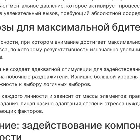
уют ментальное давление, которое активирует процес
в увлекательный вызов, требующий абсолютной сосред
зы для максимальной бдит
ности, при котором внимание достигает максимально
са, по которому результативность изначально увелич
е.
не создает адекватной стимуляции для задействовани
 на побочные раздражители. Излишне большой уровень 
жность к выбору логичных выборов.
 каждого личности и зависит от массы элементов: прак
адания. пинап казино адаптация степени стресса нужд
жающих факторов.
ние: задействование компон
ости