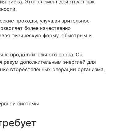
я риска. Этот элемент действует как
вности.
еские проходы, улучшая зрительное
позволяет более качественно
ивая физическую форму к быстрым и
ьше продолжительного срока. Он
ая разум дополнительным энергией для
ание второстепенных операций организма,
ервной системы
требует