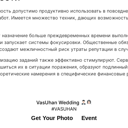
ность допустимо продуктивно использовать в повседн
работ. Имеется множество техник, дающих возможнос
т назначение больше преждевременных времени выполн
и запускает системы фокусировки. Общественные обяза
 создают межличностный риск утраты репутации в слу
ализацию заданий также эффективно стимулируют. Серв
ишиться их в ситуации поражения, образуют подлинный 
оретические намерения в специфические финансовые р
VasUhan Wedding
#VASUHAN
Get Your Photo
Event
© 2023 #VASUHAN. All rights reserved.