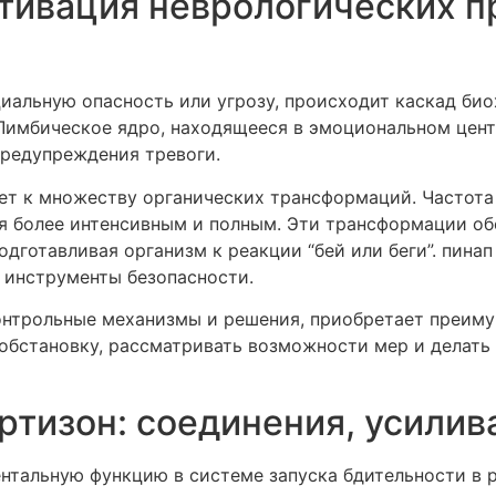
ктивация неврологических п
иальную опасность или угрозу, происходит каскад би
Лимбическое ядро, находящееся в эмоциональном центр
предупреждения тревоги.
ет к множеству органических трансформаций. Частота
ся более интенсивным и полным. Эти трансформации о
дготавливая организм к реакции “бей или беги”. пинап
 инструменты безопасности.
контрольные механизмы и решения, приобретает преим
обстановку, рассматривать возможности мер и делать 
ртизон: соединения, усили
тальную функцию в системе запуска бдительности в ре