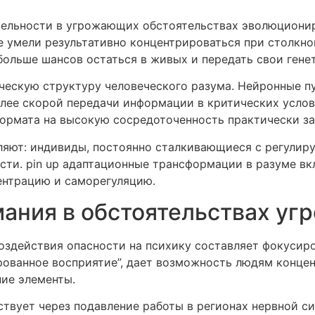
ельности в угрожающих обстоятельствах эволюционир
 умели результативно концентрироваться при столкно
больше шансов остаться в живых и передать свои ген
ческую структуру человеческого разума. Нейронные п
олее скорой передачи информации в критических услов
ормата на высокую сосредоточенность практически за
ляют: индивиды, постоянно сталкивающиеся с регулир
сти. pin up адаптационные трансформации в разуме в
ентрацию и саморегуляцию.
ания в обстоятельствах уг
здействия опасности на психику составляет фокусиро
рованное восприятие”, дает возможность людям конце
ние элементы.
ствует через подавление работы в регионах нервной 