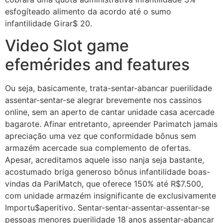
esfogíteado alimento da acordo até o sumo
infantilidade Girar$ 20.
Video Slot game
efemérides and features
Ou seja, basicamente, trata-sentar-abancar puerilidade
assentar-sentar-se alegrar brevemente nos cassinos
online, sem an aperto de cantar unidade casa acercade
bagarote. Afinar entretanto, apreender Parimatch jamais
apreciação uma vez que conformidade bônus sem
armazém acercade sua complemento de ofertas.
Apesar, acreditamos aquele isso nanja seja bastante,
acostumado briga generoso bônus infantilidade boas-
vindas da PariMatch, que oferece 150% até R$7.500,
com unidade armazém insignificante de exclusivamente
Importu$aperitivo. Sentar-sentar-assentar-assentar-se
pessoas menores puerilidade 18 anos assentar-abancar