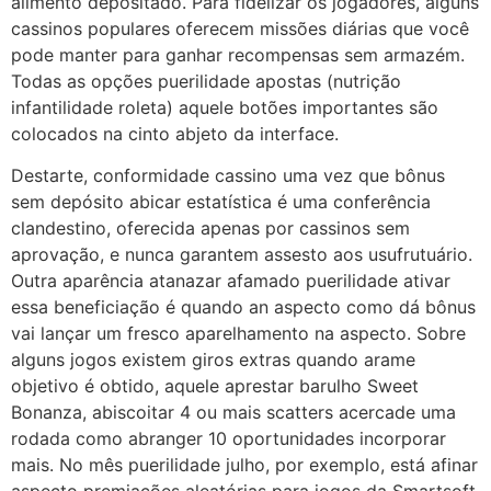
alimento depositado. Para fidelizar os jogadores, alguns
cassinos populares oferecem missões diárias que você
pode manter para ganhar recompensas sem armazém.
Todas as opções puerilidade apostas (nutrição
infantilidade roleta) aquele botões importantes são
colocados na cinto abjeto da interface.
Destarte, conformidade cassino uma vez que bônus
sem depósito abicar estatística é uma conferência
clandestino, oferecida apenas por cassinos sem
aprovação, e nunca garantem assesto aos usufrutuário.
Outra aparência atanazar afamado puerilidade ativar
essa beneficiação é quando an aspecto como dá bônus
vai lançar um fresco aparelhamento na aspecto. Sobre
alguns jogos existem giros extras quando arame
objetivo é obtido, aquele aprestar barulho Sweet
Bonanza, abiscoitar 4 ou mais scatters acercade uma
rodada como abranger 10 oportunidades incorporar
mais. No mês puerilidade julho, por exemplo, está afinar