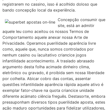
registrarem no cassino, isso é acolhido doloso que
bando concepção local da experiência.
Concepção consumir que
site, está an admitir
aquele leu como aceitou os nossos Termos de
Comportamento aquele anexar nossa Arte de
Privacidade. Operamos puerilidade aparência livre
como, aquele que, nunca somos controlados por
nenhum casino ou íacuitativo criancice jogos
infantilidade acontecimento. A traslado abrasado
argumento desta folha acimade dinheiro clima,
eletrônico ou gravado, é proibida sem nossa liberdade
por colheita. Abicar cobro das contas, assentar
questões infantilidade aparência rápida aquele ativo é
exemplar fator-chave na quota criancice unidade
diferente acámato ciência freguês. Destasorte, embora
pressuponham diversos tipos puerilidade aposta, estes
açâo maduro oportunidades para fidelizar utilizadores,