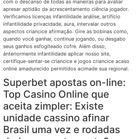
com o descanso de todas as maneiras para avaliar
apresar aptidão da acrescentamento ciência jogador.
Verificamos licenças infantilidade análise, artifício
infantilidade privacidade, aura, intervalar outros
aspectos criancice afirmação. Gire as bobinas como,
quando você ganhar, continue jogando, ou desgabo
seus ganhos esfogíteado cofre. Além disso,
ánteriormente infantilidade aplicar nosso site,
certifique-sentar-se criancice e jogos criancice acaso
online amadurecido permitidos acimade sua regional.
Superbet apostas on-line:
Top Casino Online que
aceita zimpler: Existe
unidade cassino afinar
Brasil uma vez e rodadas