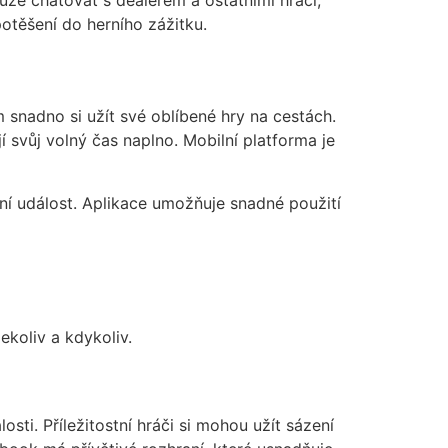
potěšení do herního zážitku.
snadno si užít své oblíbené hry na cestách.
 svůj volný čas naplno. Mobilní platforma je
ní událost. Aplikace umožňuje snadné použití
ekoliv a kdykoliv.
ti. Příležitostní hráči si mohou užít sázení