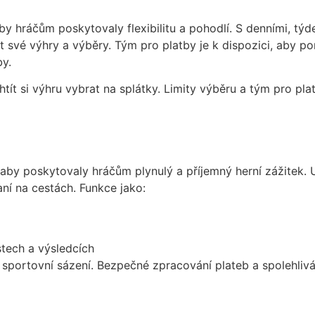
y hráčům poskytovaly flexibilitu a pohodlí. S denními, týde
své výhry a výběry. Tým pro platby je k dispozici, aby po
by.
htít si výhru vybrat na splátky. Limity výběru a tým pro pl
by poskytovaly hráčům plynulý a příjemný herní zážitek. Už
ní na cestách. Funkce jako:
stech a výsledcích
a sportovní sázení. Bezpečné zpracování plateb a spolehliv