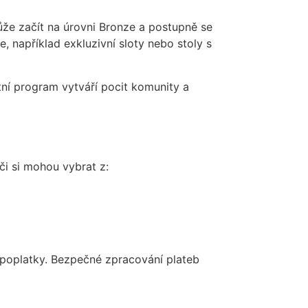
že začít na úrovni Bronze a postupně se
 například exkluzivní sloty nebo stoly s
ní program vytváří pocit komunity a
či si mohou vybrat z:
 poplatky. Bezpečné zpracování plateb