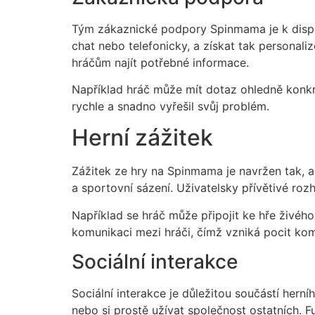
Tým zákaznické podpory Spinmama je k dispoz
chat nebo telefonicky, a získat tak persona
hráčům najít potřebné informace.
Například hráč může mít dotaz ohledně konk
rychle a snadno vyřešil svůj problém.
Herní zážitek
Zážitek ze hry na Spinmama je navržen tak, ab
a sportovní sázení. Uživatelsky přívětivé roz
Například se hráč může připojit ke hře živéh
komunikaci mezi hráči, čímž vzniká pocit komu
Sociální interakce
Sociální interakce je důležitou součástí hern
nebo si prostě užívat společnost ostatních. Fu