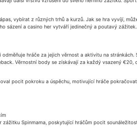
ávají další vrstvu vzrušení do svého herního zážitku. Spor
pas, vybírat z různých trhů a kurzů. Jak se hra vyvíjí, můž
ho sázení a casino her vytváří jedinečný a poutavý zážitek.
odměňuje hráče za jejich věrnost a aktivitu na stránkách.
eback. Věrnostní body se získávají za každý vsazený €20, 
oval pocit pokroku a úspěchu, motivující hráče pokračovat 
cím
zážitku Spinmama, poskytující hráčům pocit sounáležitosti