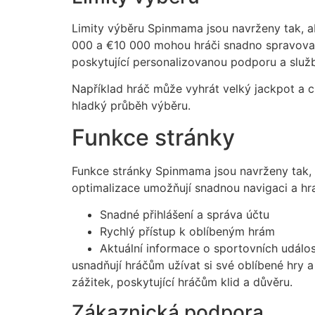
Limity výběru Spinmama jsou navrženy tak, ab
000 a €10 000 mohou hráči snadno spravovat 
poskytující personalizovanou podporu a služ
Například hráč může vyhrát velký jackpot a c
hladký průběh výběru.
Funkce stránky
Funkce stránky Spinmama jsou navrženy tak, a
optimalizace umožňují snadnou navigaci a hra
Snadné přihlášení a správa účtu
Rychlý přístup k oblíbeným hrám
Aktuální informace o sportovních událo
usnadňují hráčům užívat si své oblíbené hry 
zážitek, poskytující hráčům klid a důvěru.
Zákaznická podpora