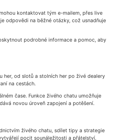
mohou kontaktovat tým e-mailem, přes live
uje odpovědi na běžné otázky, což usnadňuje
poskytnout podrobné informace a pomoc, aby
 her, od slotů a stolních her po živé dealery
aní na cestách.
reálném čase. Funkce živého chatu umožňuje
řidává novou úroveň zapojení a potěšení.
ictvím živého chatu, sdílet tipy a strategie
tvářejí pocit sounáležitosti a přátelství.