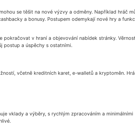
 mohou se těšit na nové výzvy a odměny. Například hráč mů
cashbacky a bonusy. Postupem odemykají nové hry a funkce,
 pokračovat v hraní a objevování nabídek stránky. Věrnost
ůj postup a úspěchy s ostatními.
ností, včetně kreditních karet, e-walletů a kryptoměn. Hrá
uje vklady a výběry, s rychlým zpracováním a minimálními
livé.