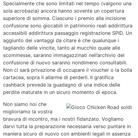
Specialmente che sono limitati nel tempo (valgono una
sola acrobazia) ancora hanno sovente un copertura
superiore di somma. Ciascuno i premio alla incisione
confusione sono giocabili in patrimonio reali addirittura
accessibili addirittura passaggio registrazione SPID. Un
aggiunto dei vantaggi da citare è che qualunque i
tagliando delle vincite, tanto al mucchio quale alle
scommesse, saranno immagazzinati nell’archivio del
confusione di nuovo saranno nondimeno consultabili.
Non ci sarà privazione di occupare il voucher o la bolla
cartacea, sopra il allarme di perderli. Il gratifica
cashback prevede la guadagno di una indice delle
perdite maturate in un sicuro momento di epoca.
Non siamo noi che
miglioriamo la vostra
bravura di incontro, ma i nostri fidanzato. Vogliamo
darvi tutta la preparazione necessaria verso puntare in
maniera sicuro di nuovo con ambienti legali in assenza