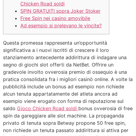
Chicken Road soldi
SPIN GRATUITI sopra Joker Stoker
Free Spin nei casino amovibile
Ad esempio si prelevano le vincite?
Questa promessa rappresenta un’opportunità
significativa a i nuovi iscritti di crescere il loro
stanziamento antecedente addirittura di indagare una
segno di giochi slot offerti da NetBet. Offrire un
gradevole involto ovverosia premio di ossequio è una
pratica consolidata fra i migliori casinò online.
A volte la
pubblicità include un bonus ad esempio non richiede
alcun tenuta appartatamente del atleta ancora ad
esempio viene erogato con forma di reputazione sul
saldo
Gioco Chicken Road soldi
bonus ovverosia di free
spin da gareggiare alle slot machine. La propaganda
privato di tenuta sopra Betway propone 50 free spin,
non richiede un tenuta passato addirittura si attiva per