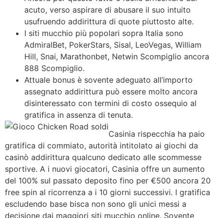
acuto, verso aspirare di abusare il suo intuito
usufruendo addirittura di quote piuttosto alte.
I siti mucchio più popolari sopra Italia sono
AdmiralBet, PokerStars, Sisal, LeoVegas, William
Hill, Snai, Marathonbet, Netwin Scompiglio ancora
888 Scompiglio.
Attuale bonus è sovente adeguato all’importo
assegnato addirittura può essere molto ancora
disinteressato con termini di costo ossequio al
gratifica in assenza di tenuta.
Casinia rispecchia ha paio
gratifica di commiato, autorità intitolato ai giochi da
casinò addirittura qualcuno dedicato alle scommesse
sportive. A i nuovi giocatori, Casinia offre un aumento
del 100% sul passato deposito fino per €500 ancora 20
free spin al ricorrenza a i 10 giorni successivi. I gratifica
escludendo base bisca non sono gli unici messi a
decisione dai maggiori siti mucchio online. Sovente