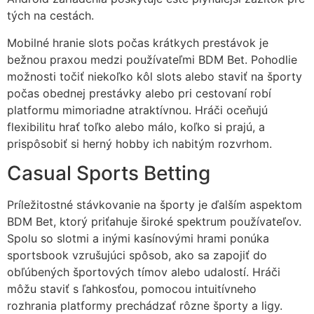
tých na cestách.
Mobilné hranie slots počas krátkych prestávok je
bežnou praxou medzi používateľmi BDM Bet. Pohodlie
možnosti točiť niekoľko kôl slots alebo staviť na športy
počas obednej prestávky alebo pri cestovaní robí
platformu mimoriadne atraktívnou. Hráči oceňujú
flexibilitu hrať toľko alebo málo, koľko si prajú, a
prispôsobiť si herný hobby ich nabitým rozvrhom.
Casual Sports Betting
Príležitostné stávkovanie na športy je ďalším aspektom
BDM Bet, ktorý priťahuje široké spektrum používateľov.
Spolu so slotmi a inými kasínovými hrami ponúka
sportsbook vzrušujúci spôsob, ako sa zapojiť do
obľúbených športových tímov alebo udalostí. Hráči
môžu staviť s ľahkosťou, pomocou intuitívneho
rozhrania platformy prechádzať rôzne športy a ligy.