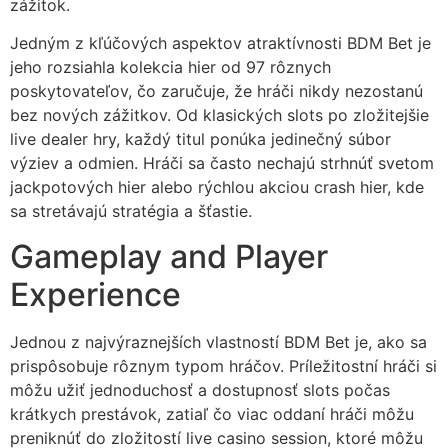
zážitok.
Jedným z kľúčových aspektov atraktívnosti BDM Bet je
jeho rozsiahla kolekcia hier od 97 rôznych
poskytovateľov, čo zaručuje, že hráči nikdy nezostanú
bez nových zážitkov. Od klasických slots po zložitejšie
live dealer hry, každý titul ponúka jedinečný súbor
výziev a odmien. Hráči sa často nechajú strhnúť svetom
jackpotových hier alebo rýchlou akciou crash hier, kde
sa stretávajú stratégia a šťastie.
Gameplay and Player
Experience
Jednou z najvýraznejších vlastností BDM Bet je, ako sa
prispôsobuje rôznym typom hráčov. Príležitostní hráči si
môžu užiť jednoduchosť a dostupnosť slots počas
krátkych prestávok, zatiaľ čo viac oddaní hráči môžu
preniknúť do zložitostí live casino session, ktoré môžu