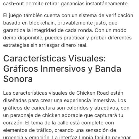
cash-out permite retirar ganancias instantáneamente.
El juego también cuenta con un sistema de verificación
basado en blockchain, provablemente justo, que
garantiza la integridad de cada ronda. Con un modo
demo disponible, puedes practicar y probar diferentes
estrategias sin arriesgar dinero real.
Características Visuales:
Gráficos Inmersivos y Banda
Sonora
Las características visuales de Chicken Road están
diseñadas para crear una experiencia inmersiva. Los
gráficos de caricatura son coloridos y atractivos, con
un personaje de chicken adorable que capturará tu
corazón. El tema de la calle está completo con
elementos de tráfico, creando una sensación de
urgencia y emoción. La interfaz limpia facilita navegar