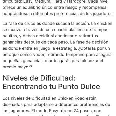
dificultad: Easy, Medium, Hard y Hardcore. Cada nivel
ofrece un equilibrio único entre riesgo y recompensa,
adaptándose a diferentes preferencias de los jugadores.
La fase de cruce es donde sucede la acción. La chicken
se mueve a través de una cuadrícula llena de trampas
ocultas, y debes decidir si continuar o retirar tus
ganancias después de cada paso. La fase de decisión
es donde entra en juego la estrategia. ¿Optarás por un
enfoque conservador, retirando temprano para asegurar
pequeñas ganancias, o arriesgarás para alcanzar el
premio mayor?
Niveles de Dificultad:
Encontrando tu Punto Dulce
Los niveles de dificultad en Chicken Road están
diseñados para adaptarse a diferentes preferencias de
los jugadores. El modo Easy ofrece 24 pasos, con