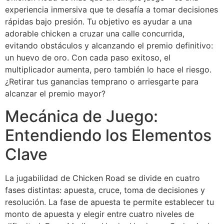
experiencia inmersiva que te desafía a tomar decisiones
rápidas bajo presión. Tu objetivo es ayudar a una
adorable chicken a cruzar una calle concurrida,
evitando obstáculos y alcanzando el premio definitivo:
un huevo de oro. Con cada paso exitoso, el
multiplicador aumenta, pero también lo hace el riesgo.
¿Retirar tus ganancias temprano o arriesgarte para
alcanzar el premio mayor?
Mecánica de Juego:
Entendiendo los Elementos
Clave
La jugabilidad de Chicken Road se divide en cuatro
fases distintas: apuesta, cruce, toma de decisiones y
resolución. La fase de apuesta te permite establecer tu
monto de apuesta y elegir entre cuatro niveles de