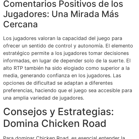
Comentarios Positivos de los
Jugadores: Una Mirada Más
Cercana
Los jugadores valoran la capacidad del juego para
ofrecer un sentido de control y autonomía. El elemento
estratégico permite a los jugadores tomar decisiones
informadas, en lugar de depender solo de la suerte. El
alto RTP también ha sido elogiado como superior a la
media, generando confianza en los jugadores. Las
opciones de dificultad se adaptan a diferentes
preferencias, haciendo que el juego sea accesible para
una amplia variedad de jugadores.
Consejos y Estrategias:
Domina Chicken Road
Para dominar Chicken Road, es esencial entender la