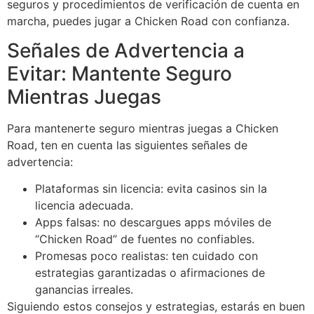
seguros y procedimientos de verificación de cuenta en
marcha, puedes jugar a Chicken Road con confianza.
Señales de Advertencia a
Evitar: Mantente Seguro
Mientras Juegas
Para mantenerte seguro mientras juegas a Chicken
Road, ten en cuenta las siguientes señales de
advertencia:
Plataformas sin licencia: evita casinos sin la
licencia adecuada.
Apps falsas: no descargues apps móviles de
“Chicken Road” de fuentes no confiables.
Promesas poco realistas: ten cuidado con
estrategias garantizadas o afirmaciones de
ganancias irreales.
Siguiendo estos consejos y estrategias, estarás en buen