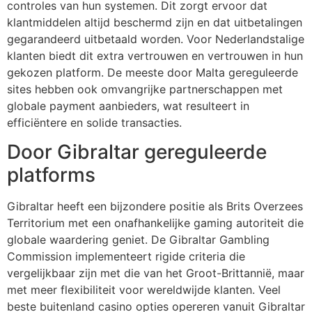
controles van hun systemen. Dit zorgt ervoor dat
klantmiddelen altijd beschermd zijn en dat uitbetalingen
gegarandeerd uitbetaald worden. Voor Nederlandstalige
klanten biedt dit extra vertrouwen en vertrouwen in hun
gekozen platform. De meeste door Malta gereguleerde
sites hebben ook omvangrijke partnerschappen met
globale payment aanbieders, wat resulteert in
efficiëntere en solide transacties.
Door Gibraltar gereguleerde
platforms
Gibraltar heeft een bijzondere positie als Brits Overzees
Territorium met een onafhankelijke gaming autoriteit die
globale waardering geniet. De Gibraltar Gambling
Commission implementeert rigide criteria die
vergelijkbaar zijn met die van het Groot-Brittannië, maar
met meer flexibiliteit voor wereldwijde klanten. Veel
beste buitenland casino opties opereren vanuit Gibraltar