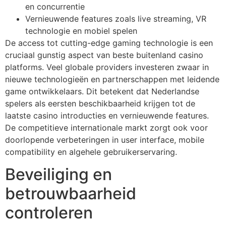
en concurrentie
Vernieuwende features zoals live streaming, VR
technologie en mobiel spelen
De access tot cutting-edge gaming technologie is een
cruciaal gunstig aspect van beste buitenland casino
platforms. Veel globale providers investeren zwaar in
nieuwe technologieën en partnerschappen met leidende
game ontwikkelaars. Dit betekent dat Nederlandse
spelers als eersten beschikbaarheid krijgen tot de
laatste casino introducties en vernieuwende features.
De competitieve internationale markt zorgt ook voor
doorlopende verbeteringen in user interface, mobile
compatibility en algehele gebruikerservaring.
Beveiliging en
betrouwbaarheid
controleren