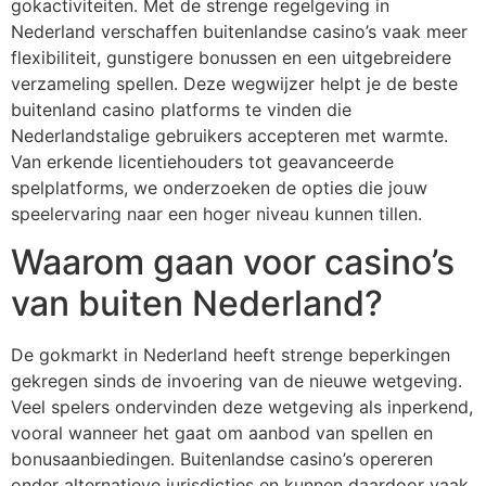
gokactiviteiten. Met de strenge regelgeving in
Nederland verschaffen buitenlandse casino’s vaak meer
flexibiliteit, gunstigere bonussen en een uitgebreidere
verzameling spellen. Deze wegwijzer helpt je de beste
buitenland casino platforms te vinden die
Nederlandstalige gebruikers accepteren met warmte.
Van erkende licentiehouders tot geavanceerde
spelplatforms, we onderzoeken de opties die jouw
speelervaring naar een hoger niveau kunnen tillen.
Waarom gaan voor casino’s
van buiten Nederland?
De gokmarkt in Nederland heeft strenge beperkingen
gekregen sinds de invoering van de nieuwe wetgeving.
Veel spelers ondervinden deze wetgeving als inperkend,
vooral wanneer het gaat om aanbod van spellen en
bonusaanbiedingen. Buitenlandse casino’s opereren
onder alternatieve jurisdicties en kunnen daardoor vaak