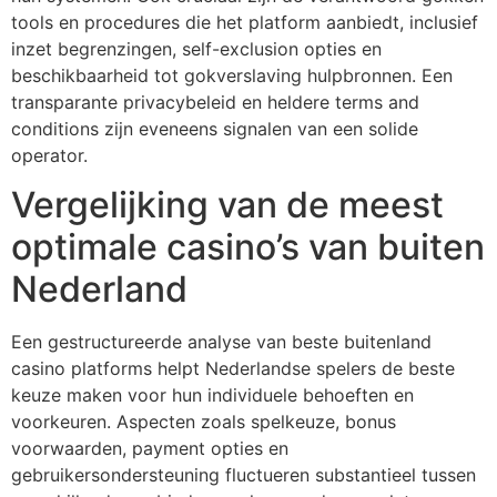
tools en procedures die het platform aanbiedt, inclusief
inzet begrenzingen, self-exclusion opties en
beschikbaarheid tot gokverslaving hulpbronnen. Een
transparante privacybeleid en heldere terms and
conditions zijn eveneens signalen van een solide
operator.
Vergelijking van de meest
optimale casino’s van buiten
Nederland
Een gestructureerde analyse van beste buitenland
casino platforms helpt Nederlandse spelers de beste
keuze maken voor hun individuele behoeften en
voorkeuren. Aspecten zoals spelkeuze, bonus
voorwaarden, payment opties en
gebruikersondersteuning fluctueren substantieel tussen