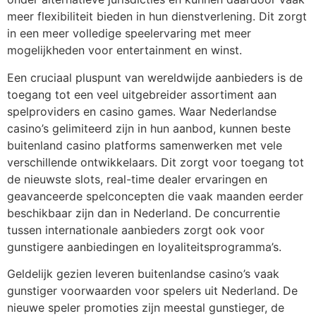
meer flexibiliteit bieden in hun dienstverlening. Dit zorgt
in een meer volledige speelervaring met meer
mogelijkheden voor entertainment en winst.
Een cruciaal pluspunt van wereldwijde aanbieders is de
toegang tot een veel uitgebreider assortiment aan
spelproviders en casino games. Waar Nederlandse
casino’s gelimiteerd zijn in hun aanbod, kunnen beste
buitenland casino platforms samenwerken met vele
verschillende ontwikkelaars. Dit zorgt voor toegang tot
de nieuwste slots, real-time dealer ervaringen en
geavanceerde spelconcepten die vaak maanden eerder
beschikbaar zijn dan in Nederland. De concurrentie
tussen internationale aanbieders zorgt ook voor
gunstigere aanbiedingen en loyaliteitsprogramma’s.
Geldelijk gezien leveren buitenlandse casino’s vaak
gunstiger voorwaarden voor spelers uit Nederland. De
nieuwe speler promoties zijn meestal gunstieger, de