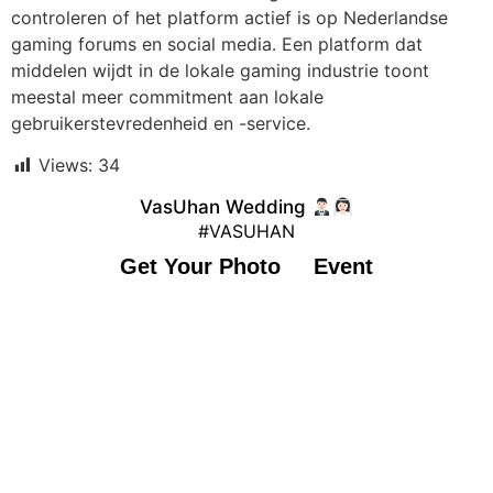
controleren of het platform actief is op Nederlandse
gaming forums en social media. Een platform dat
middelen wijdt in de lokale gaming industrie toont
meestal meer commitment aan lokale
gebruikerstevredenheid en -service.
Views:
34
VasUhan Wedding
#VASUHAN
Get Your Photo
Event
© 2023 #VASUHAN. All rights reserved.