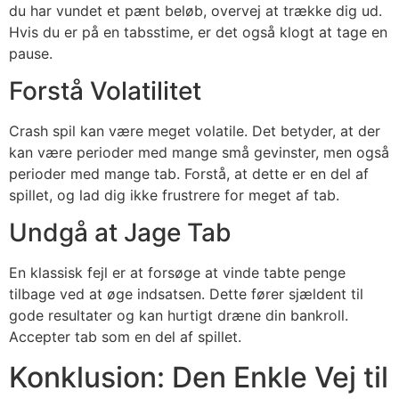
du har vundet et pænt beløb, overvej at trække dig ud.
Hvis du er på en tabsstime, er det også klogt at tage en
pause.
Forstå Volatilitet
Crash spil kan være meget volatile. Det betyder, at der
kan være perioder med mange små gevinster, men også
perioder med mange tab. Forstå, at dette er en del af
spillet, og lad dig ikke frustrere for meget af tab.
Undgå at Jage Tab
En klassisk fejl er at forsøge at vinde tabte penge
tilbage ved at øge indsatsen. Dette fører sjældent til
gode resultater og kan hurtigt dræne din bankroll.
Accepter tab som en del af spillet.
Konklusion: Den Enkle Vej til