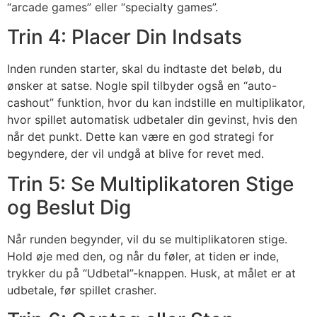
“arcade games” eller “specialty games”.
Trin 4: Placer Din Indsats
Inden runden starter, skal du indtaste det beløb, du
ønsker at satse. Nogle spil tilbyder også en “auto-
cashout” funktion, hvor du kan indstille en multiplikator,
hvor spillet automatisk udbetaler din gevinst, hvis den
når det punkt. Dette kan være en god strategi for
begyndere, der vil undgå at blive for revet med.
Trin 5: Se Multiplikatoren Stige
og Beslut Dig
Når runden begynder, vil du se multiplikatoren stige.
Hold øje med den, og når du føler, at tiden er inde,
trykker du på “Udbetal”-knappen. Husk, at målet er at
udbetale, før spillet crasher.