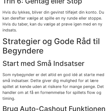
Trin 6: Gentag eller Stop
Hvis du lykkes, bliver din gevinst tilføjet din konto. Du
kan derefter vælge at spille en ny runde eller stoppe.
Hvis du taber, kan du vælge at prøve igen med en ny
indsats.
Strategier og Gode Råd til
Begyndere
Start med Små Indsatser
Som nybegynder er det altid en god idé at starte med
små indsatser. Dette giver dig mulighed for at lære
spillet at kende uden at risikere for mange penge. Det
handler om at få en fornemmelse for spillets flow og
timing.
Brug Auto-Cashout Funktionen