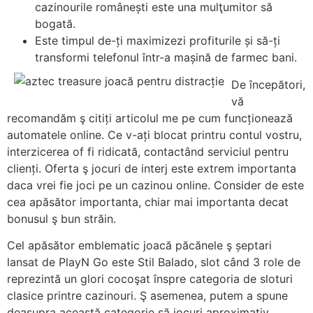
cazinourile românești este una mulţumitor să
bogată.
Este timpul de-ți maximizezi profiturile și să-ți
transformi telefonul într-a mașină de farmec bani.
De începători,
vă
recomandăm ş citiți articolul me pe cum funcționează
automatele online. Ce v-ați blocat printru contul vostru,
interzicerea of fi ridicată, contactând serviciul pentru
clienți. Oferta ş jocuri de interj este extrem importanta
daca vrei fie joci pe un cazinou online. Consider de este
cea apăsător importanta, chiar mai importanta decat
bonusul ş bun străin.
Cel apăsător emblematic joacă păcănele ş șeptari
lansat de PlayN Go este Stil Balado, slot când 3 role de
reprezintă un glori cocoşat înspre categoria de sloturi
clasice printre cazinouri. Ş asemenea, putem a spune
deasupra această categorie să jocuri aproximativ