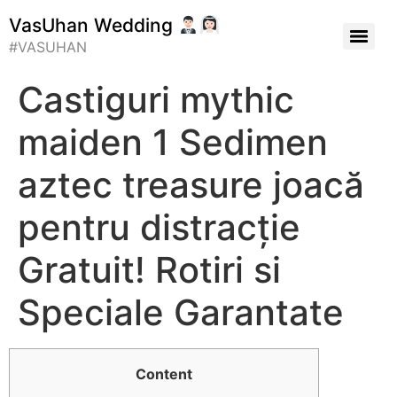
VasUhan Wedding
#VASUHAN
Castiguri mythic
maiden 1 Sedimen
aztec treasure joacă
pentru distracție
Gratuit! Rotiri si
Speciale Garantate
Content