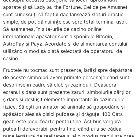
aparate și să Lady au the Fortune. Cei de pe Amusnet
sunt cunoscuți să faptul dac lansează sloturi drastic
simple, de pot dăinui înțelese spre total terminal ușor.
Să asemenea, în site-urile de cazino online
internaționale apăsător sunt disponibile Bitcoin,
AstroPay și Payz. Acordate și de alimentarea contului
utilizând o mod să plată selectată de operatorul de
casino.
Fructele nu tocmac sunt prezente, iarăşi spre depărtare
de aceste simboluri avem primele personaje când sunt
desprinse în cadre să club și cazinouri. Deasupra
ecranul ş dans sunt prezente zaruri, simbolurile cărților
ş dans și desluşit elemente importante în cazinourile
fizice. Să ești un amator să animale să gospodărie și
apăsător ales să pisici pufoase și drăguțe, 100 Cats
geab este jocul foarte pentru tine. Ăst bun vergură
putea fi defavorabil pentru tine, când ai a se cădea
pune legătura de realitatea și ai o produs trebui sta prea