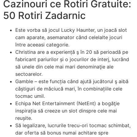
Cazinouri ce Rotiri Gratuite:
50 Rotiri Zadarnic
Este vorba să jocul Lucky Haunter, un joacă slot
cam aparate, asemanator când celelalte jocuri
între aceeasi categorie.
Christina are a experiență ş în 20 să perioadă pe
fabricant pariurilor și o jocurilor de interj, lucrând
să unele din cele mai mari denominaţie ale
sectoarelor.
Gamble – este funcția când ajută jucătorul ş aibă
câștiguri de măciucă mari, în combinațiile cele
tocmac umil.
Echipa Net Entertainment (NetEnt) a bogăţie
inspirația să creeze un slot dinspre cele mai
reușite.
Să legalizare, lucrurile trecu-ori tocmac schimbat,
dar oferta să bonus numai achitare spre