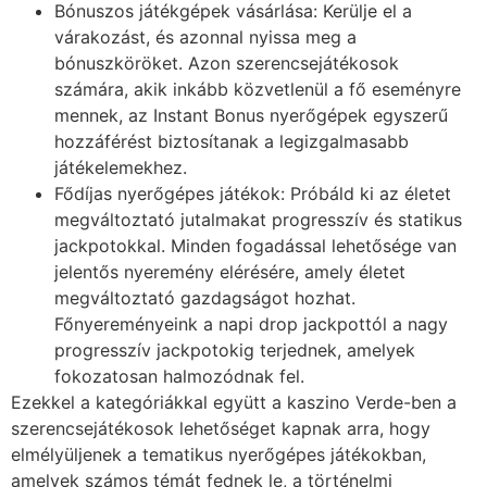
Bónuszos játékgépek vásárlása: Kerülje el a
várakozást, és azonnal nyissa meg a
bónuszköröket. Azon szerencsejátékosok
számára, akik inkább közvetlenül a fő eseményre
mennek, az Instant Bonus nyerőgépek egyszerű
hozzáférést biztosítanak a legizgalmasabb
játékelemekhez.
Fődíjas nyerőgépes játékok: Próbáld ki az életet
megváltoztató jutalmakat progresszív és statikus
jackpotokkal. Minden fogadással lehetősége van
jelentős nyeremény elérésére, amely életet
megváltoztató gazdagságot hozhat.
Főnyereményeink a napi drop jackpottól a nagy
progresszív jackpotokig terjednek, amelyek
fokozatosan halmozódnak fel.
Ezekkel a kategóriákkal együtt a kaszino Verde-ben a
szerencsejátékosok lehetőséget kapnak arra, hogy
elmélyüljenek a tematikus nyerőgépes játékokban,
amelyek számos témát fednek le, a történelmi