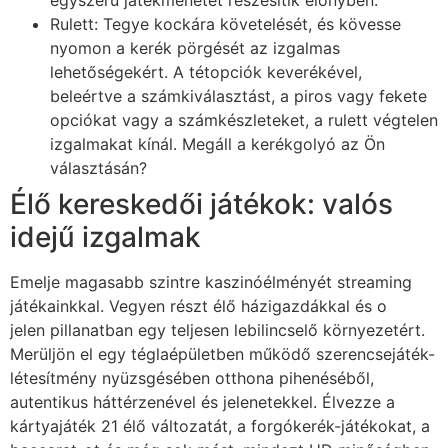
egyszerű játékmenetet részesítik előnyben.
Rulett: Tegye kockára követelését, és kövesse
nyomon a kerék pörgését az izgalmas
lehetőségekért. A tétopciók keverékével,
beleértve a számkiválasztást, a piros vagy fekete
opciókat vagy a számkészleteket, a rulett végtelen
izgalmakat kínál. Megáll a kerékgolyó az Ön
választásán?
Élő kereskedői játékok: valós
idejű izgalmak
Emelje magasabb szintre kaszinóélményét streaming
játékainkkal. Vegyen részt élő házigazdákkal és o
jelen pillanatban egy teljesen lebilincselő környezetért.
Merüljön el egy téglaépületben működő szerencsejáték-
létesítmény nyüzsgésében otthona pihenéséből,
autentikus háttérzenével és jelenetekkel. Élvezze a
kártyajáték 21 élő változatát, a forgókerék-játékokat, a