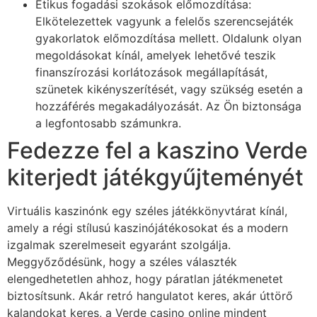
Etikus fogadási szokások előmozdítása:
Elkötelezettek vagyunk a felelős szerencsejáték
gyakorlatok előmozdítása mellett. Oldalunk olyan
megoldásokat kínál, amelyek lehetővé teszik
finanszírozási korlátozások megállapítását,
szünetek kikényszerítését, vagy szükség esetén a
hozzáférés megakadályozását. Az Ön biztonsága
a legfontosabb számunkra.
Fedezze fel a kaszino Verde
kiterjedt játékgyűjteményét
Virtuális kaszinónk egy széles játékkönyvtárat kínál,
amely a régi stílusú kaszinójátékosokat és a modern
izgalmak szerelmeseit egyaránt szolgálja.
Meggyőződésünk, hogy a széles választék
elengedhetetlen ahhoz, hogy páratlan játékmenetet
biztosítsunk. Akár retró hangulatot keres, akár úttörő
kalandokat keres, a Verde casino online mindent