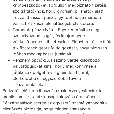
kriptoeszközöket. Forduljon megbízható fizetési
szolgáltatókhoz, hogy gyorsan, pillanatok alatt
hozzáadhasson pénzt, így több ideje marad a
választott kaszinólehetőségek élvezetére.
Garantált pénzfelvétel: Egyszer erősítse meg
személyazonosságát, és kapjon gyors,
zökkenőmentes kifizetéseket. Előnyben részesítjük
a kifizetések gyors feldolgozását, hogy biztosan
időben megkaphassa jutalmait.
Pénznem opciók: A kaszino Verde különböző
valutatípusokat kínál, hogy megkönnyítse a
játékosok dolgát a világ minden tájáról,
elérhetőbbé és egyszerűbbé téve a
pénzátutalásokat.
Befizetés előtt a felhasználóknak érvényesíteniük kell
mobilszámukat a biztonság fokozása érdekében.
Pénzátutalások esetén az egyszerű személyazonosító
ellenőrzés biztosítja, hogy minden tranzakció