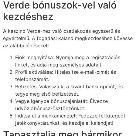
Verde bónuszok-vel való
kezdéshez
A kaszino Verde-hez való csatlakozás egyszerű és
egyértelmű. A fogadási kaland megkezdéséhez kövesse
az alábbi lépéseket:
Fiók megnyitása: Nyomja meg a regisztrációs
linket, és adja meg személyes adatait.
Profil aktiválása: Hitelesítse e-mail-címét és
telefonszámát.
Befizetés: Válassza ki a kívánt banki opciót, és
tegye meg első befizetését.
Vegye igénybe bónuszajánlatát: Élvezze
üdvözlőbónusz-ösztönzőnket.
Indítsa el a munkamenetet: Fedezze fel kiterjedt
játékkönyvtárunkat, és kezdje el kalandját!
Tapasztalja meg bármikor,