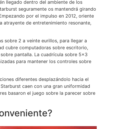
ién llegado dentro del ambiente de los
 Starburst seguramente os mantendrá girando
Empezando por el impulso en 2012, oriente
a atrayente de entretenimiento resonante,
sobre 2 a veinte eurillos, para llegar a
ad cubre computadoras sobre escritorio,
s sobre pantalla. La cuadrícula sobre 5×3
imizadas para mantener los controles sobre
ciones diferentes desplazándolo hacia el
e Starburst caen con una gran uniformidad
res basaron el juego sobre la parecer sobre
conveniente?