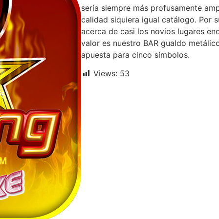
serí­a siempre más profusamente amp
calidad siquiera igual catálogo. Por 
acerca de casi los novios lugares e
valor es nuestro BAR gualdo metálic
apuesta para cinco símbolos.
Views:
53