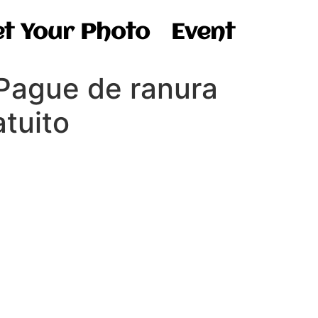
t Your Photo
Event
 Pague de ranura
tuito