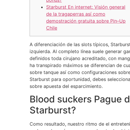
bonus?
Starburst En internet: Visión general
de la tragaperras así­ como
demostración gratuita sobre Pin–Up
Chile
A diferenciación de las slots tí­picos, Starbu
izquierda. Al completo línea suele generar g
definidos toda cirujano acreditado, con mang
ha transpirado máximos se diferencian de cual
sobre tanque así­ como configuraciones sobr
Starburst para oportunidad, debes seleccionar
sobre apuesta del esparcimiento.
Blood suckers Pague de
Starburst?
Como resultado, nuestro ritmo de el entreteni