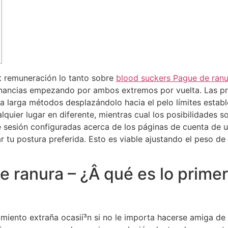
rst remuneración lo tanto sobre
blood suckers Pague de ranu
anancias empezando por ambos extremos por vuelta. Las pro
a larga métodos desplazándolo hacia el pelo límites estab
quier lugar en diferente, mientras cual los posibilidades s
e sesión configuradas acerca de los páginas de cuenta de 
 tu postura preferida. Esto es viable ajustando el peso de
 ranura – ¿Â qué es lo primero
miento extraña ocasií³n si no le importa hacerse amiga de 