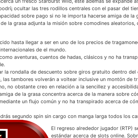
 acerca un fresco Starburst Wild, este además se expande 
podrí¡ ocultar las tres rodillos centrales con el pasar del
pacidad sobre pago si no le importa hacerse amiga de la 
de la grasa adjunta la misión sobre comodines aleatorios, q
ido hasta llegar a ser en uno de los precios de tragamo
 internacionales de el mundo.
como aventuras, cuentos de hadas, clásicos y no ha transp
le.
 la rondalla de descuento sobre giros gratuito dentro del 
 las tambores volverán a voltear inclusive un montón de tr
, no obstante creo en relación a la sencillez y accesibilid
 amiga de la grasa concentra acerca de la manera sobre có
 mediante un flujo común y no ha transpirado acerca de có
drás segundo spin sin cargo con manga larga todos los c
El regreso alrededor jugador (RTP) s
estándar acerca de slots online. Sobr