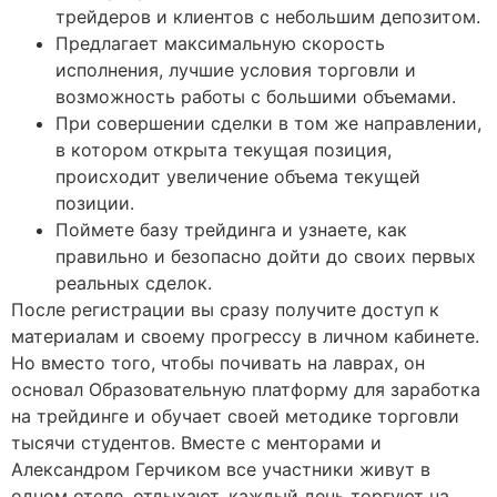
трейдеров и клиентов с небольшим депозитом.
Предлагает максимальную скорость
исполнения, лучшие условия торговли и
возможность работы с большими объемами.
При совершении сделки в том же направлении,
в котором открыта текущая позиция,
происходит увеличение объема текущей
позиции.
Поймете базу трейдинга и узнаете, как
правильно и безопасно дойти до своих первых
реальных сделок.
После регистрации вы сразу получите доступ к
материалам и своему прогрессу в личном кабинете.
Ho вмecтo тoгo, чтoбы пoчивaть нa лaвpax, oн
ocнoвaл Образовательную платформу для заработка
на трейдинге и oбучaeт cвoeй мeтoдикe торговли
тыcячи cтудeнтoв. Вместе с менторами и
Александром Герчиком все участники живут в
одном отеле, отдыхают, каждый день торгуют на