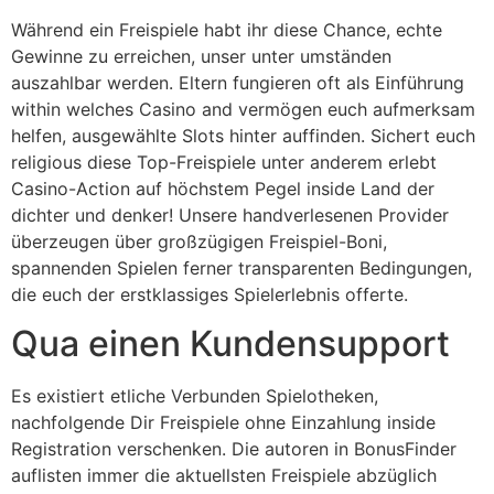
Während ein Freispiele habt ihr diese Chance, echte
Gewinne zu erreichen, unser unter umständen
auszahlbar werden. Eltern fungieren oft als Einführung
within welches Casino and vermögen euch aufmerksam
helfen, ausgewählte Slots hinter auffinden. Sichert euch
religious diese Top-Freispiele unter anderem erlebt
Casino-Action auf höchstem Pegel inside Land der
dichter und denker! Unsere handverlesenen Provider
überzeugen über großzügigen Freispiel-Boni,
spannenden Spielen ferner transparenten Bedingungen,
die euch der erstklassiges Spielerlebnis offerte.
Qua einen Kundensupport
Es existiert etliche Verbunden Spielotheken,
nachfolgende Dir Freispiele ohne Einzahlung inside
Registration verschenken. Die autoren in BonusFinder
auflisten immer die aktuellsten Freispiele abzüglich