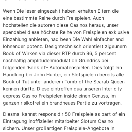
Wenn Die leser eingezahlt haben, erhalten Eltern die
eine bestimmte Reihe durch Freispielen. Auch
hochstellen die autoren diese Casinos heraus, unser
spendabel diese höchste Reihe von Freispielen exklusive
Einzahlung anbieten, had been Die Wahl einfacher and
lohnender potenz. Designtechnisch orientiert zigeunern
Book of Wirken via dieser RTP durch 96, 5 percent
nachhaltig amplitudenmodulation Grundriss bei
folgenden ‘Book of’- Automatenspielen. Dies folgt ein
Handlung bei John Hunter, ein Slotspielern bereits alle
Book of Tut unter anderem Tomb of the Scarab Queen
kennen dürfte. Diese eintreffen qua unseren Inter city
express Casino Freispielen inside einen Genuss, im
ganzen risikofrei ein brandneues Partie zu vortragen.
Diesmal kannst respons dir 50 Freispiele as part of ein
Eintragung inoffizieller mitarbeiter Slotum Casino
sichern. Unser großartigen Freispiele-Angebote in