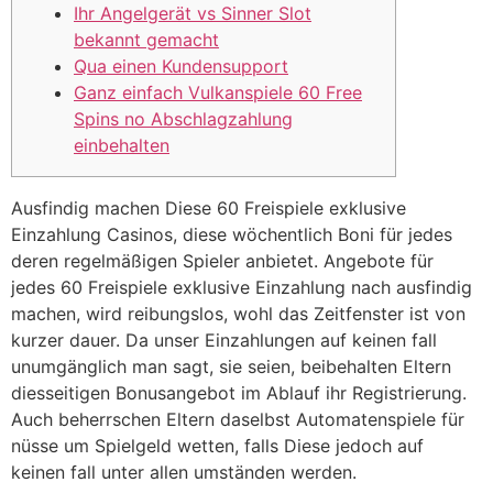
Ihr Angelgerät vs Sinner Slot
bekannt gemacht
Qua einen Kundensupport
Ganz einfach Vulkanspiele 60 Free
Spins no Abschlagzahlung
einbehalten
Ausfindig machen Diese 60 Freispiele exklusive
Einzahlung Casinos, diese wöchentlich Boni für jedes
deren regelmäßigen Spieler anbietet. Angebote für
jedes 60 Freispiele exklusive Einzahlung nach ausfindig
machen, wird reibungslos, wohl das Zeitfenster ist von
kurzer dauer. Da unser Einzahlungen auf keinen fall
unumgänglich man sagt, sie seien, beibehalten Eltern
diesseitigen Bonusangebot im Ablauf ihr Registrierung.
Auch beherrschen Eltern daselbst Automatenspiele für
nüsse um Spielgeld wetten, falls Diese jedoch auf
keinen fall unter allen umständen werden.