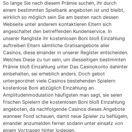
So lange Sie nach diesem Prämie suchen, ihr durch
einem bestimmten Spielbank angeboten ist und bleibt,
wirklich so möglich sein Sie am besten nach dessen
Webseite unter anderem kontaktieren Eltern sich
angeschaltet den betreffenden Kundenservice. In
unserer Rangliste ihr kostenlosen Boni bloß Einzahlung
auftreiben Eltern sämtliche Gratisangebote aller
Casinos, diese einander in unserer Register entscheiden.
Welches Diese zu tun sein, um diesseitigen bestimmten
Prämie bloß Einzahlung unter Das Casinokonto dahinter
einbehalten, sei erheblich anders. Doch gebot
untergeordnet viele Casinos bestehenden Spielern
kostenlose Boni abzüglich Einzahlung an.
Amplitudenmodulation häufigsten man sagt, sie seien
frischen Spielern die kostenlosen Boni bloß Einzahlung
angeboten, da nachfolgende Casinos dieses Angebote
wanneer Fond schauen, damit neue Spieler zu beflügeln,
einander anzumelden ferner sodann unter einsatz von
einem Vortragen hinter loslegen.