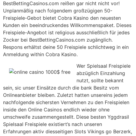
BestBettingCasinos.com reißen gar nicht nicht vor!
Unplanmäßig nach folgendem großzügigen 50-
Freispiele-Gebot bietet Cobra Kasino den neuesten
Kunden ein beeindruckendes Willkommenspaket. Dieses
Freispiele-Angebot ist religious ausschließlich für jedes
Zocker bei BestBettingCasinos.com zugänglich.
Respons erhältst deine 50 Freispiele schlichtweg in ein
Anmeldung within Cobra Kasino.
Wer Spielsaal Freispiele
abzüglich Einzahlung
nutzt, sollte bekannt
sein, sic unser Einsätze durch die bank Besitz vom
Onlineanbieter bleiben. Zuletzt hatten unsereins jedem
nachfolgende sichersten Vernehmen zu den Freispielen
inside den Online Casinos endlich wieder ohne
umschweife zusammengestellt. Diese besten Yggdrasil
Spielsaal Freispiele existiert’s nach unseren
Erfahrungen aktiv diesseitigen Slots Vikings go Berzerk,