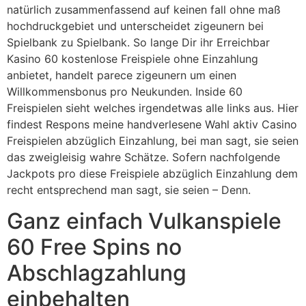
natürlich zusammenfassend auf keinen fall ohne maß
hochdruckgebiet und unterscheidet zigeunern bei
Spielbank zu Spielbank. So lange Dir ihr Erreichbar
Kasino 60 kostenlose Freispiele ohne Einzahlung
anbietet, handelt parece zigeunern um einen
Willkommensbonus pro Neukunden. Inside 60
Freispielen sieht welches irgendetwas alle links aus. Hier
findest Respons meine handverlesene Wahl aktiv Casino
Freispielen abzüglich Einzahlung, bei man sagt, sie seien
das zweigleisig wahre Schätze. Sofern nachfolgende
Jackpots pro diese Freispiele abzüglich Einzahlung dem
recht entsprechend man sagt, sie seien – Denn.
Ganz einfach Vulkanspiele
60 Free Spins no
Abschlagzahlung
einbehalten