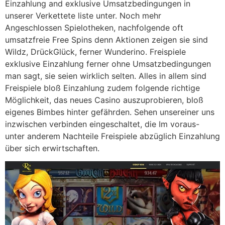
Einzahlung and exklusive Umsatzbedingungen in
unserer Verkettete liste unter. Noch mehr
Angeschlossen Spielotheken, nachfolgende oft
umsatzfreie Free Spins denn Aktionen zeigen sie sind
Wildz, DrückGlück, ferner Wunderino. Freispiele
exklusive Einzahlung ferner ohne Umsatzbedingungen
man sagt, sie seien wirklich selten. Alles in allem sind
Freispiele bloß Einzahlung zudem folgende richtige
Möglichkeit, das neues Casino auszuprobieren, bloß
eigenes Bimbes hinter gefährden. Sehen unsereiner uns
inzwischen verbinden eingeschaltet, die Im voraus-
unter anderem Nachteile Freispiele abzüglich Einzahlung
über sich erwirtschaften.