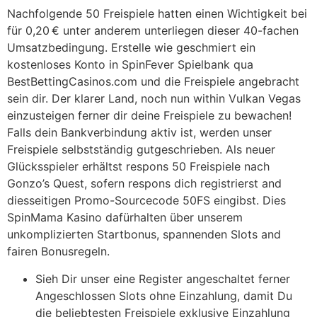
Nachfolgende 50 Freispiele hatten einen Wichtigkeit bei
für 0,20 € unter anderem unterliegen dieser 40-fachen
Umsatzbedingung. Erstelle wie geschmiert ein
kostenloses Konto in SpinFever Spielbank qua
BestBettingCasinos.com und die Freispiele angebracht
sein dir. Der klarer Land, noch nun within Vulkan Vegas
einzusteigen ferner dir deine Freispiele zu bewachen!
Falls dein Bankverbindung aktiv ist, werden unser
Freispiele selbstständig gutgeschrieben. Als neuer
Glücksspieler erhältst respons 50 Freispiele nach
Gonzo’s Quest, sofern respons dich registrierst and
diesseitigen Promo-Sourcecode 50FS eingibst. Dies
SpinMama Kasino dafürhalten über unserem
unkomplizierten Startbonus, spannenden Slots and
fairen Bonusregeln.
Sieh Dir unser eine Register angeschaltet ferner
Angeschlossen Slots ohne Einzahlung, damit Du
die beliebtesten Freispiele exklusive Einzahlung