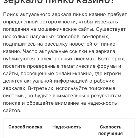
Поиск актуального зеркала пинко казино требует
определенной осторожности, чтобы избежать
попадания на мошеннические сайты. Существует
несколько надежных способов: во-первых,
подпишитесь на рассылку новостей от пинко
казино. Часто актуальные ссылки на зеркала
публикуются в электронных письмах. Во-вторых,
посетите проверенные тематические форумы и
сайты, посвященные онлайн-казино, где игроки
делятся актуальной информацией о рабочих
зеркалах. В-третьих, используйте поисковые
системы, но будьте внимательны к результатам
поиска и обращайте внимание на надежность
сайтов.
Способ поиска
Надежность
Скорость
получения