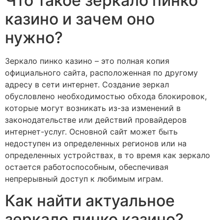
Что такое зеркало пинко
казино и зачем оно
нужно?
Зеркало пинко казино – это полная копия
официального сайта, расположенная по другому
адресу в сети интернет. Создание зеркал
обусловлено необходимостью обхода блокировок,
которые могут возникать из-за изменений в
законодательстве или действий провайдеров
интернет-услуг. Основной сайт может быть
недоступен из определенных регионов или на
определенных устройствах, в то время как зеркало
остается работоспособным, обеспечивая
непрерывный доступ к любимым играм.
Как найти актуальное
зеркало пинко казино?