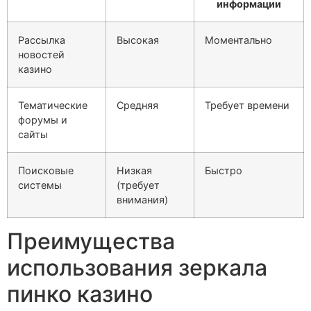
информации
Рассылка
Высокая
Моментально
новостей
казино
Тематические
Средняя
Требует времени
форумы и
сайты
Поисковые
Низкая
Быстро
системы
(требует
внимания)
Преимущества
использования зеркала
пинко казино